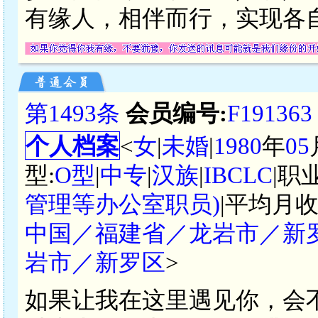
有缘人，相伴而行，实现各
第1493条
会员编号:
F191363
个人档案
<
女
|
未婚
|
1980
年
05
型:
O型
|
中专
|
汉族
|
IBCLC
|职
管理等办公室职员)
|平均月收
中国／福建省／龙岩市／新
岩市／新罗区
>
如果让我在这里遇见你，会