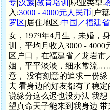
专
|
汉族
|
教育培训
|职业类型:
入:
3000 - 4000元人民币
|户籍
罗区
|居住地区:
中国／福建省
女，1979年4月生，未婚，
训，平均月收入3000 - 4
区户口，在福建省／龙岩市
姻，平平淡淡，细水常流…
意， 没有刻意的追求一份缘
去 看身边的好友都有了稳定
说缘分这么迟也没办法 我想
望真命天子能来到我身边 带