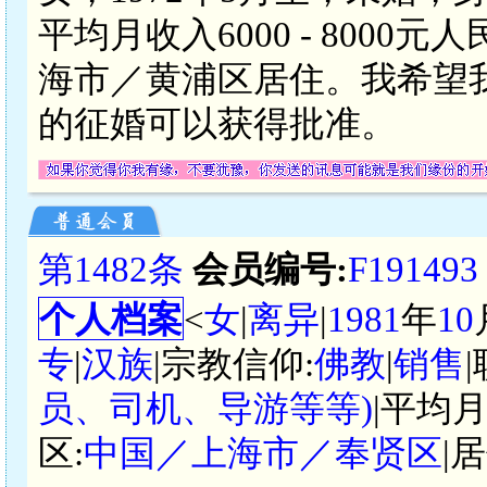
平均月收入6000 - 800
海市／黄浦区居住。我希望
的征婚可以获得批准。
第1482条
会员编号:
F191493
个人档案
<
女
|
离异
|
1981
年
10
专
|
汉族
|宗教信仰:
佛教
|
销售
员、司机、导游等等)
|平均月
区:
中国／上海市／奉贤区
|