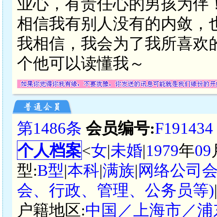
业心，有责任心的男孩为伴
相信我有别人没有的内敛，
我相信，我会为了我所喜欢
个他可以读懂我～
第1486条
会员编号:
F191434
个人档案
<
女
|
未婚
|
1979
年
09
型:
B型
|
本科
|
满族
|
网络公司
会、行政、管理、公务员等)
户籍地区:
中国／上海市／浦