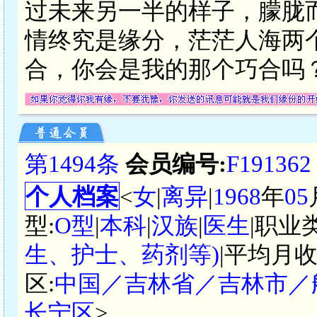
过未来另一半的样子，朦胧
情终究是缘分，茫茫人海两
合，你会是我的那个巧合吗
第1494条
会员编号:
F191362
个人档案
<
女
|
离异
|
1968
年
05
型:
O型
|
本科
|
汉族
|
医生
|职业
生、护士、药剂等)
|平均月收
区:
中国／吉林省／吉林市／
长宁区
>