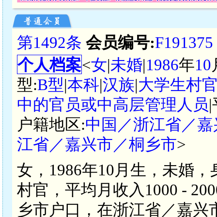
第1492条
会员编号:
F191375
个人档案
<
女
|
未婚
|
1986
年
10
型:
B型
|
本科
|
汉族
|
大学生村
中的官员或中高层管理人员
户籍地区:
中国／浙江省／嘉
江省／嘉兴市／桐乡市
>
女，1986年10月生，未婚
村官，平均月收入1000 - 
乡市户口，在浙江省／嘉兴