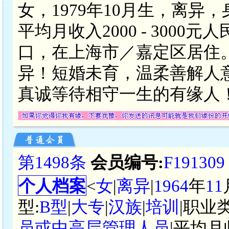
女，1979年10月生，离异
平均月收入2000 - 300
口，在上海市／嘉定区居住。
异！短婚未育，温柔善解人
真诚等待相守一生的有缘人
第1498条
会员编号:
F191309
个人档案
<
女
|
离异
|
1964
年
11
型:
B型
|
大专
|
汉族
|
培训
|职业
员或中高层管理人员
|平均月