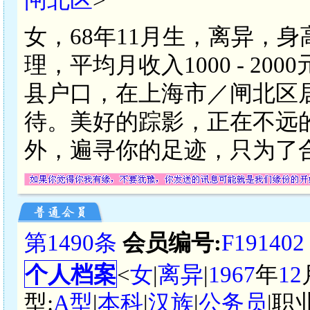
女，68年11月生，离异，身
理，平均月收入1000 - 2
县户口，在上海市／闸北区
待。美好的踪影，正在不远
外，遍寻你的足迹，只为了
第1490条
会员编号:
F191402
个人档案
<
女
|
离异
|
1967
年
12
型:
A型
|
本科
|
汉族
|
公务员
|职