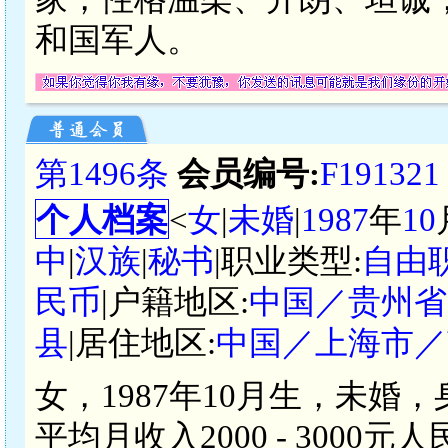
和国军人。
第1496条
会员编号:
F191321
个人档案
<
女
|
未婚
|
1987
年
10
中
|
汉族
|
秘书
|职业类型:
自由
民币
|户籍地区:
中国／贵州省
县
|居住地区:
中国／上海市／
女，1987年10月生，未婚
平均月收入2000 - 300