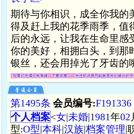
期待与你相识，成全你我的
得及赶上我的花季雨季，值
后的永远，让我在生命里感
你的美好，相拥白头，到那
银丝，还会用掉光了牙齿的
第1495条
会员编号:
F191336
个人档案
<
女
|
未婚
|
1981
年
02
型:
O型
|
本科
|
汉族
|
档案管理
|