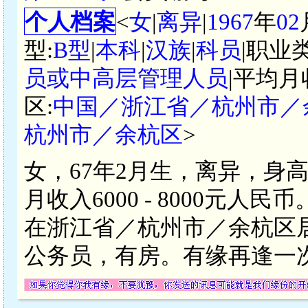
个人档案
<
女
|
离异
|
1967
年
02
型:
B型
|
本科
|
汉族
|
科员
|职业
员或中高层管理人员
|平均月
区:
中国／浙江省／杭州市／
杭州市／余杭区
>
女，67年2月生，离异，身
月收入6000 - 8000元
在浙江省／杭州市／余杭区居
公务员，有房。有缘再逢一