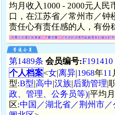
均月收入1000 - 2000
口，在江苏省／常州市／钟
责任心有责任感的人，有份
第1489条
会员编号:
F191410
个人档案
<
女
|
离异
|
1968
年
11
型:
B型
|
高中
|
汉族
|
后勤管理
|
政、管理、公务员等)
|平均月
区:
中国／湖北省／荆州市／
闸北区
>