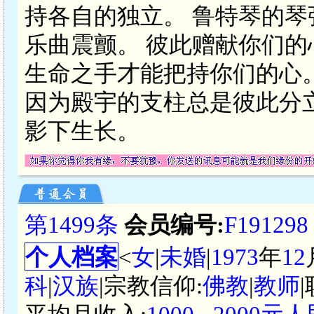
持各自的独立。 鲁特琴的
乐曲震颤。 彼此赠献你们的
生命之手才能把持你们的心
因为殿宇的支柱总是彼此分
影下生长。
第1499条
会员编号:
F191298
个人档案
<
女
|
未婚
|
1973
年
12
科
|
汉族
|宗教信仰:
佛教
|
教师