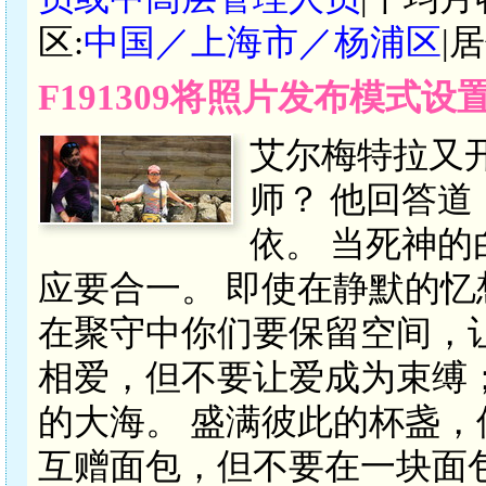
区:
中国／上海市／杨浦区
|
F191309将照片发布模式
艾尔梅特拉又
师？ 他回答道
依。 当死神
应要合一。 即使在静默的
在聚守中你们要保留空间，
相爱，但不要让爱成为束缚
的大海。 盛满彼此的杯盏，
互赠面包，但不要在一块面