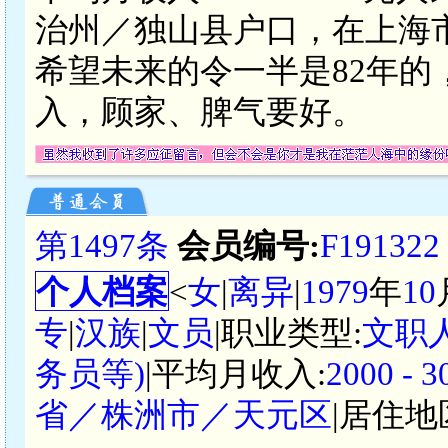
治州／独山县户口，在上海
希望未来的令一半是82年的，
入，顾家、脾气要好。
第1497条
会员编号:
F191322
个人档案
<
女
|
离异
|
1979
年
10
专
|
汉族
|
文员
|职业类型:
文职
务员等)
|平均月收入:
2000 -
省／株洲市／天元区
|居住地