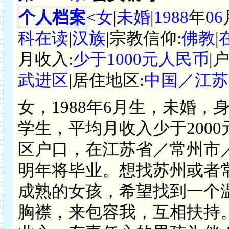
个人档案
<
女
|
未婚
|
1988
年
06
科在读
|
汉族
|宗教信仰:
佛教
|
月收入:
少于1000元人民币
|
武进区
|居住地区:
中国／江苏
女，1988年6月生，未婚，
学生，平均月收入少于200
区户口，在江苏省／常州市
明年将毕业。想找苏州或者
成熟的女孩，希望找到一个
胸襟，来包容我，互相扶持