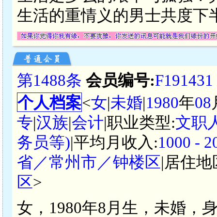
生活的重情义的男士共度下
第1488条
会员编号:
F191431
个人档案
<
女
|
未婚
|
1980
年
08
专
|
汉族
|
会计
|职业类型:
文职
务员等)
|平均月收入:
1000 -
省／常州市／钟楼区
|居住地
区
>
女，1980年8月生，未婚，