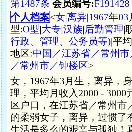
第1487条
会员编号:
F191428
个人档案
<
女
|
离异
|
1967
年
03
型:
O型
|
大专
|
汉族
|
后勤管理
|
行政、管理、公务员等)
|平
地区:
中国／江苏省／常州市
／常州市／钟楼区
>
女，1967年3月生，离异，
理，平均月收入2000 - 3
区户口，在江苏省／常州市
的柔弱女子，离异，过惯了
生活是多么的艰辛与孤独！