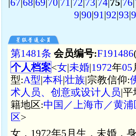
|
67
|
68
|
69
|
70
|
71
|
72
|
73
|
74
|
75
|
76
|
9
|
90
|
91
|
92
|
93
|
第1481条
会员编号:
F191486
个人档案
<
女
|
未婚
|
1972
年
05
型:
A型
|
本科
|
壮族
|宗教信仰:
术人员、创意或设计人员
|
籍地区:
中国／上海市／黄浦
区
>
女，1972年5月生，未婚，