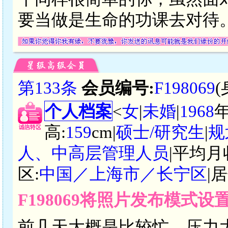
要当做是生命的功课去对待
第133条
会员编号:
F198069
个人档案
<
女
|
未婚
|
1968
高:
159
cm|
硕士/研究生
|
规
人、中高层管理人员
|平均月
区:
中国／上海市／长宁区
|
F198069将照片发布模式
前几天大概是比较忙，压力