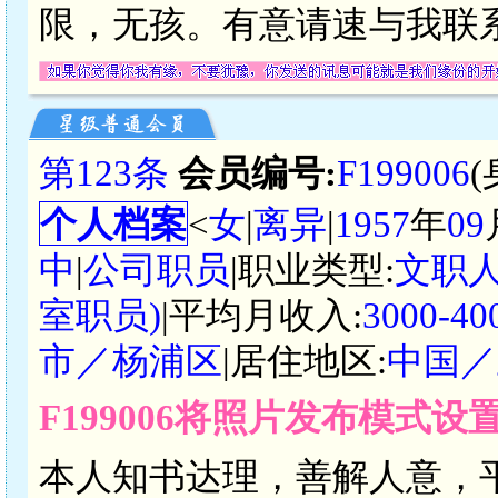
限，无孩。有意请速与我联
第123条
会员编号:
F199006
个人档案
<
女
|
离异
|
1957
年
09
中
|
公司职员
|职业类型:
文职
室职员)
|平均月收入:
3000-
市／杨浦区
|居住地区:
中国／
F199006将照片发布模式设
本人知书达理，善解人意，