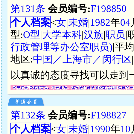
第131条
会员编号:
F198850
个人档案
<
女
|
未婚
|
1982
年
04
型:
O型
|
大学本科
|
汉族
|
职员
|
行政管理等办公室职员)
|平
地区:
中国／上海市／闵行区
以真诚的态度寻找可以走到
第132条
会员编号:
F198827
个人档案
<
女
|
未婚
|
1990
年
10