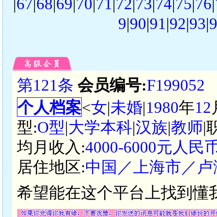
|
67
|
68
|
69
|
70
|
71
|
72
|
73
|
74
|
75
|
76
|
9
|
90
|
91
|
92
|
93
|
第121条
会员编号:
F199052
个人档案
<
女
|
未婚
|
1980
年
12
型:
O型
|
大学本科
|
汉族
|
教师
|
均月收入:
4000-6000元人民
居住地区:
中国／上海市／卢
希望能在这个平台上找到懂我