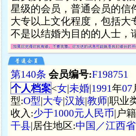
星级的会员，普通会员的信
大专以上文化程度，包括大
不是以结婚为目的的人士，
第140条
会员编号:
F198751
个人档案
<
女
|
未婚
|
1991
年
07
型:
O型
|
大专
|
汉族
|
教师
|职业
收入:
少于1000元人民币
|户
干县
|居住地区:
中国／江西省