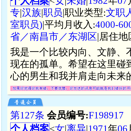
个人档案
<
女
|
未婚
|
1982
年
07
专
|
汉族
|
职员
|职业类型:
文职
室职员)
|平均月收入:
4000-
省／南昌市／东湖区
|居住地
我是一个比较内向、文静、
现在的孤单。希望在这里碰
心的男生和我并肩走向未来
第127条
会员编号:
F198917
个人档案
<
女
|
离异
|
1971
年
06