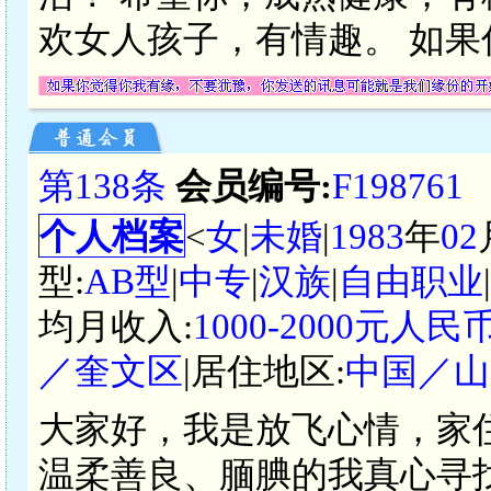
欢女人孩子，有情趣。 如
第138条
会员编号:
F198761
个人档案
<
女
|
未婚
|
1983
年
02
型:
AB型
|
中专
|
汉族
|
自由职业
均月收入:
1000-2000元人民
／奎文区
|居住地区:
中国／山
大家好，我是放飞心情，家
温柔善良、腼腆的我真心寻找一