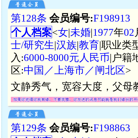
第128条
会员编号:
F198913
个人档案
<
女
|
未婚
|
1977
年
02
士/研究生
|
汉族
|
教育
|职业类型
入:
6000-8000元人民币
|户籍
区:
中国／上海市／闸北区
>
文静秀气，宽容大度，父母
第129条
会员编号:
F198863