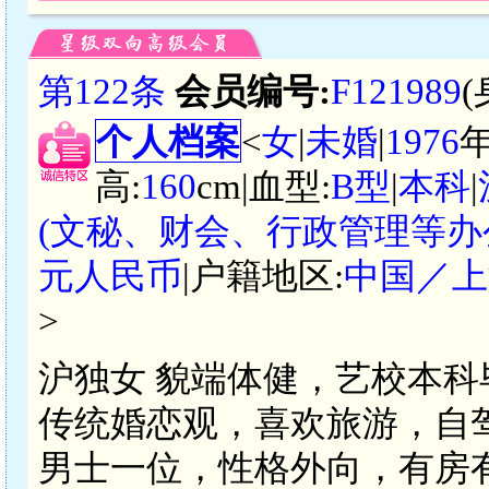
第122条
会员编号:
F121989
个人档案
<
女
|
未婚
|
1976
高:
160
cm|血型:
B型
|
本科
|
(文秘、财会、行政管理等办
元人民币
|户籍地区:
中国／上
>
沪独女 貌端体健，艺校本
传统婚恋观，喜欢旅游，自
男士一位，性格外向，有房