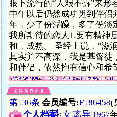
眼下流行的“人艰不拆”来形
中年以后仍然成功觅到伴侣
年，少了份浮躁，多了份淡
我所期待的恋人1.要有精神
和，成熟。 圣经上说，“滋
其实并不高深，我是基督徒
和伴侣，依然抱有信心和希
第136条
会员编号:
F186458
个人档案
<
女
|
离异
|
1967