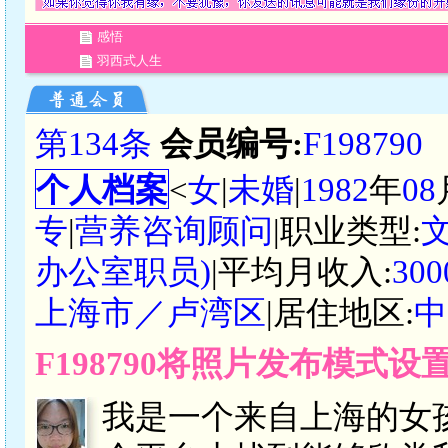
感悟
羽西式人生
第134条
会员编号:
F198790
个人档案
<
女
|
未婚
|
1982
年
08
专
|
营养咨询顾问
|职业类型:
办公室职员)
|平均月收入:
30
上海市／卢湾区
|居住地区:
中
F198790将照片发布模式
我是一个来自上海的女