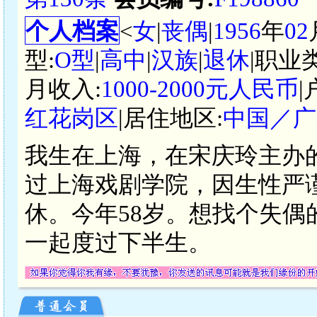
个人档案
<
女
|
丧偶
|
1956
年
02
型:
O型
|
高中
|
汉族
|
退休
|职业
月收入:
1000-2000元人民币
|
红花岗区
|居住地区:
中国／广
我生在上海，在宋庆玲主办
过上海戏剧学院，因生性严
休。今年58岁。想找个失
一起度过下半生。