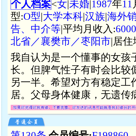
个人档案
<
女
|
未婚
|
1987
年
11
型:
O型
|
大学本科
|
汉族
|
海外
告、中介等
|平均月收入:
600
北省／襄樊市／枣阳市
|居住
我自认为是一个懂事的女孩
长。但脾气性子有时会比较
另一半。希望对方有稳定工
居。父母身体健康，无遗传
第130条
会员编号:
F198860