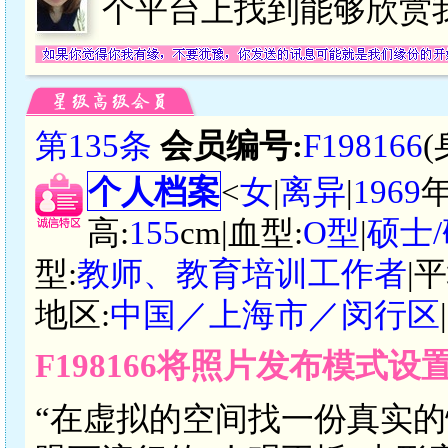
个平台上找到能够欣赏
第135条
会员编号:
F198166
个人档案
<
女
|
离异
|
1969
高:
155
cm|血型:
O型
|
硕士
型:
教师、教育培训工作者
|
地区:
中国／上海市／闵行区
F198166将照片发布模式设
“在虚拟的空间找一份真实的