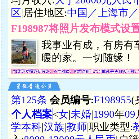
区
|居住地区:
中国／上海市／
F198987将照片发布模式
我事业有成，有房有
暖的家。一切随缘！
第125条
会员编号:
F198955
个人档案
<
女
|
未婚
|
1990
年
09
学本科
|
汉族
|
教师
|职业类型: