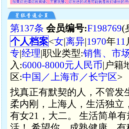
第137条
会员编号:
F198769
个人档案
<
女
|
离异
|
1970
年
11
专
|
经理
|职业类型:
销售、市
入:
6000-8000元人民币
|户籍
区:
中国／上海市／长宁区
>
找真正有默契的人，不管发
柔内刚，上海人，生活独立
有女21，大二。 生活简单
活！ 希望你，成熟健康，