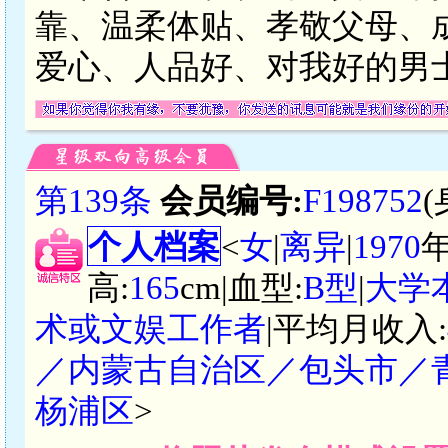
靠、温柔体贴、孝敬父母、
爱心、人品好、对我好的男
第139条
会员编号:
F198752
个人档案
<
女
|
离异
|
1970
高:
165
cm|血型:
B型
|
大学
术或文娱工作者
|平均月收入:
／内蒙古自治区／包头市／
杨浦区
>