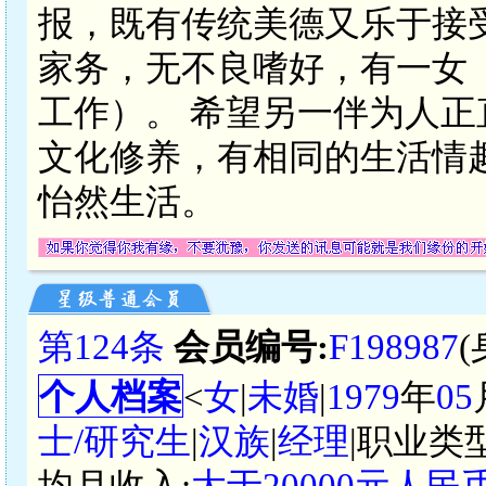
报，既有传统美德又乐于接
家务，无不良嗜好，有一女
工作）。 希望另一伴为人
文化修养，有相同的生活情
怡然生活。
第124条
会员编号:
F198987
个人档案
<
女
|
未婚
|
1979
年
05
士/研究生
|
汉族
|
经理
|职业类型
均月收入:
大于20000元人民