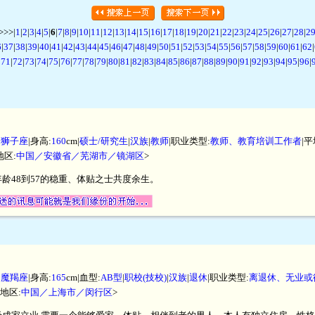
>>|
1
|
2
|
3
|
4
|
5
|
6
|
7
|
8
|
9
|
10
|
11
|
12
|
13
|
14
|
15
|
16
|
17
|
18
|
19
|
20
|
21
|
22
|
23
|
24
|
25
|
26
|
27
|
28
|
2
6
|
37
|
38
|
39
|
40
|
41
|
42
|
43
|
44
|
45
|
46
|
47
|
48
|
49
|
50
|
51
|
52
|
53
|
54
|
55
|
56
|
57
|
58
|
59
|
60
|
61
|
62
|
|
71
|
72
|
73
|
74
|
75
|
76
|
77
|
78
|
79
|
80
|
81
|
82
|
83
|
84
|
85
|
86
|
87
|
88
|
89
|
90
|
91
|
92
|
93
|
94
|
95
|
96
|
|
狮子座
|身高:
160
cm|
硕士/研究生
|
汉族
|
教师
|职业类型:
教师、教育培训工作者
|
地区:
中国／安徽省／芜湖市／镜湖区
>
龄48到57的稳重、体贴之士共度余生。
|
魔羯座
|身高:
165
cm|血型:
AB型
|
职校(技校)
|
汉族
|
退休
|职业类型:
离退休、无业或
住地区:
中国／上海市／闵行区
>