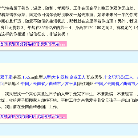
脾气性格属于善良，温柔，随和，孝顺型。工作在国企早九晚五休双休无出差。
跟着菜谱学做菜。国定假日偶尔会呼朋唤友一起去旅游。如果未来另一半的你渴
顺心且舒适，随意不随便的生活状态，那我就在这里等着你出现！另外，我说一
房且无贷款 3、年龄在35到42岁的男士 4、身高在170-180之间 5、有稳定
与这样的你相遇！诚信征友，非诚勿扰！
|
双子座
|身高:
152
cm|血型:
A型
|
大专
|
汉族
|
企业工人
|职业类型:
非文职职员(工人、
民币
|户籍地区:
中国／云南省／曲靖市／罗平县
|居住地区:
中国／云南省／曲靖市
了，我只想找一个真心真意过日子的人牵手走完下半生。不要欺骗，不要谎言，
做饭，收拾屋子照顾家人却很不错。平时工作之余我爱带着父母孩子一起出门旅
界。我目前在云南曲靖卷烟厂工作。