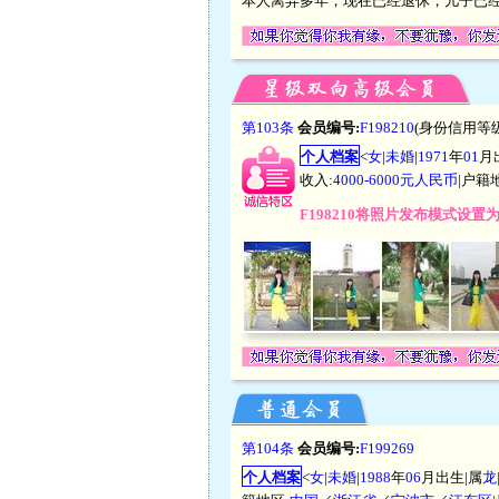
本人离异多年，现在已经退休，儿子已
第103条
会员编号:
F198210
(身份信用等级
个人档案
<
女
|
未婚
|
1971
年
01
月
收入:
4000-6000元人民币
|户籍
F198210将照片发布模式设置
第104条
会员编号:
F199269
个人档案
<
女
|
未婚
|
1988
年
06
月出生|属
龙