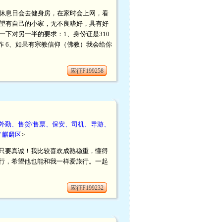
休息日会去健身房，在家时会上网，看
望有自己的小家，无不良嗜好，具有好
下对另一半的要求：1、身份证是310
的工作 6、如果有宗教信仰（佛教）我会给你
应征F199258
外勤、售货/售票、保安、司机、导游、
／麒麟区
>
只要真诚！我比较喜欢成熟稳重，懂得
行，希望他也能和我一样爱旅行。一起
应征F199232