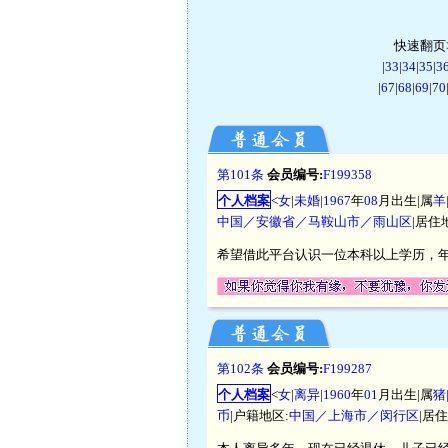
快速翻页>
|
33
|
34
|
35
|
3
|
67
|
68
|
69
|
70
第101条
会员编号:
F199358
个人档案
<
女
|
未婚
|
1967
年
08
月出生|属
羊
中国／安徽省／马鞍山市／雨山区
|居住
希望借此平台认识一位本科以上学历，年
第102条
会员编号:
F199287
个人档案
<
女
|
离异
|
1960
年
01
月出生|属
猪
币
|户籍地区:
中国／上海市／闵行区
|居