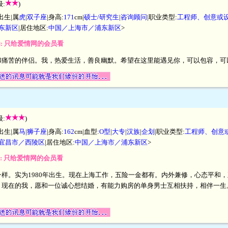
:
)
出生|属
虎
|
双子座
|身高:
171
cm|
硕士/研究生
|
咨询顾问
|职业类型:
工程师、创意或
东新区
|居住地区:
中国／上海市／浦东新区
>
为: 只给爱情网的会员看
和痛苦的伴侣。我，热爱生活，善良幽默。希望在这里能遇见你，可以包容，可
:
)
出生|属
马
|
狮子座
|身高:
162
cm|血型:
O型
|
大专
|
汉族
|
企划
|职业类型:
工程师、创意
宜昌市／西陵区
|居住地区:
中国／上海市／浦东新区
>
为: 只给爱情网的会员看
样。实为1980年出生。现在上海工作，五险一金都有。内外兼修，心态平和
。现在的我，愿和一位诚心想结婚，有能力购房的单身男士互相扶持，相伴一生