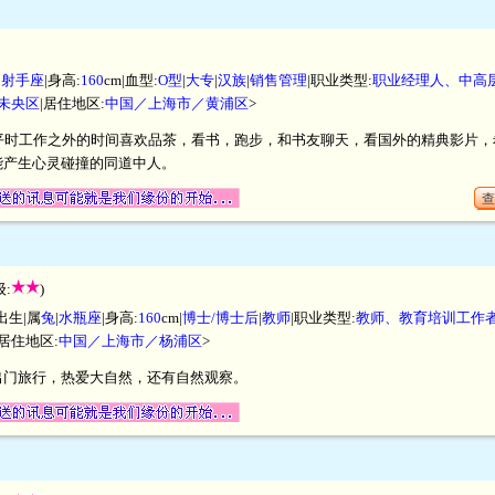
|
射手座
|身高:
160
cm|血型:
O型
|
大专
|
汉族
|
销售管理
|职业类型:
职业经理人、中高
未央区
|居住地区:
中国／上海市／黄浦区
>
平时工作之外的时间喜欢品茶，看书，跑步，和书友聊天，看国外的精典影片
能产生心灵碰撞的同道中人。
查
:
)
出生|属
兔
|
水瓶座
|身高:
160
cm|
博士/博士后
|
教师
|职业类型:
教师、教育培训工作
|居住地区:
中国／上海市／杨浦区
>
出门旅行，热爱大自然，还有自然观察。