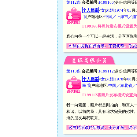
第112条
会员编号:
F199166
(身份信用等级
个人档案
<
女
|
未婚
|
1974
年
05
月
币
|户籍地区:
中国／上海市／浦
F199166将照片发布模式设置
真心向往一个可以一起生活，分享喜悦
第113条
会员编号:
F199112
(身份信用等级
个人档案
<
女
|
未婚
|
1978
年
08
月
民币
|户籍地区:
中国／湖北省／
F199112将照片发布模式设置
我一向素颜，照片都是刚拍的，和真人一
和谐。以前的我，具有追求完美的劣性
海的朋友与我联系。