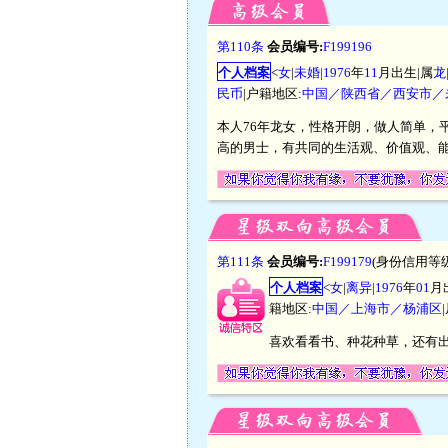
第110条
会员编号:
F199196
个人档案
<
女
|
未婚
|
1976
年
11
月出生|属
龙
民币
|户籍地区:
中国／陕西省／西安市／
本人76年龙女，性格开朗，做人简单，
高的男士，有共同的生活观、价值观、
第111条
会员编号:
F199179
(身份信用等级
个人档案
<
女
|
离异
|
1976
年
01
月
籍地区:
中国／上海市／杨浦区
喜欢看看书、种花种草，还有