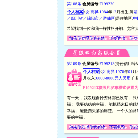
第108条
会员编号:
F199230
个人档案
<
女
|
离异
|
1984
年
12
月出生|属
鼠
／四川省／绵阳市／游仙区
|居住地区:
中
希望找到一位和我一样性格开朗、宽容
第109条
会员编号:
F199213
(身份信用等级
个人档案
<
女
|
离异
|
1970
年
01
月
月收入:
6000-8000元人民币
|户
F199213将照片发布模式设置
有一天 ，我发现自怜资格都已没有， 只
福： 我要稳稳的幸福， 能抵挡末日的残
幸福， 能抵挡失落的痛楚。 一个人的路
要的幸福 。