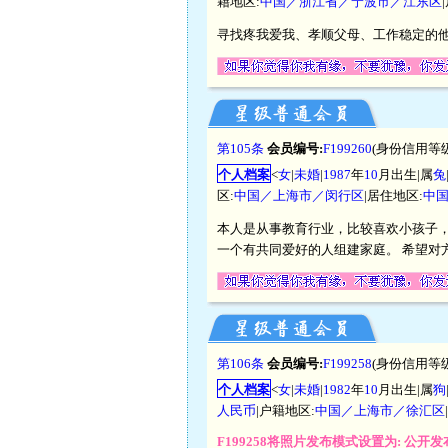
籍地区:
中国／浙江省／宁波市／江东区
寻找疼我爱我、孝顺父母、工作稳定的
第105条
会员编号:
F199260
(身份信用等级
个人档案
<
女
|
未婚
|
1987
年
10
月出生|属
兔
区:
中国／上海市／闵行区
|居住地区:
中
本人是从事教育行业，比较喜欢小孩子
一个有共同爱好的人组建家庭。 希望对
第106条
会员编号:
F199258
(身份信用等级
个人档案
<
女
|
未婚
|
1982
年
10
月出生|属
狗
人民币
|户籍地区:
中国／上海市／徐汇区
F199258将照片发布模式设置为: 公