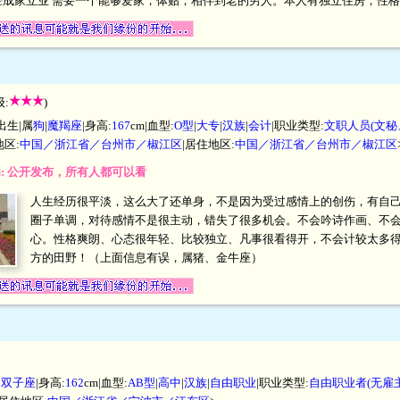
经成家立业 需要一个能够爱家，体贴，相伴到老的男人。本人有独立住房，性
:
)
出生|属
狗
|
魔羯座
|身高:
167
cm|血型:
O型
|
大专
|
汉族
|
会计
|职业类型:
文职人员(文
地区:
中国／浙江省／台州市／椒江区
|居住地区:
中国／浙江省／台州市／椒江区
为: 公开发布，所有人都可以看
人生经历很平淡，这么大了还单身，不是因为受过感情上的创伤，有自
圈子单调，对待感情不是很主动，错失了很多机会。不会吟诗作画、不
心。性格爽朗、心态很年轻、比较独立、凡事很看得开，不会计较太多
方的田野！（上面信息有误，属猪、金牛座）
|
双子座
|身高:
162
cm|血型:
AB型
|
高中
|
汉族
|
自由职业
|职业类型:
自由职业者(无雇主