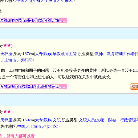
|居住地区:
中国／浙江省／宁波市／江东区
>
他。
:
)
|
天秤座
|身高:
167
cm|
大专
|
汉族
|
早教顾问主管
|职业类型:
教师、教育培训工作者
国／上海市／闵行区
>
，由于工作时间和圈子的问题，没有机会接受更多的异性，所以身边一直没有出
方是一个有责任心和上进心的人，可以让我们在关系中彼此成长。
查看
:
)
|
天秤座
|身高:
160
cm|
大专
|
汉族
|
文职
|职业类型:
文职人员(文秘、财会、行政管理
|居住地区:
中国／上海市／徐汇区
>
开发布，所有人都可以看