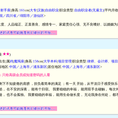
|
射手座
|身高:
161
cm|
大专
|
汉族
|
自由职业
|职业类型:
自由职业者(无雇主)
|平均月收
国／四川省／绵阳市／游仙区
>
大度、人品端正、正直善良、感情专一、家庭责任心强、无不良嗜好、以婚姻为
:
)
出生|属
鸡
|
魔羯座
|身高:
158
cm|
大学本科
|
项目管理
|职业类型:
律师、会计师、项目
籍地区:
中国／上海市／浦东新区
|居住地区:
中国／上海市／浦东新区
>
为: 只给高级会员或知道密码的人看
剩下不知疲倦的肩膀 ，担负着简单的满足 ；有一天 开始，从平淡日子感受快乐
酷， 在不安的深夜， 能有个归宿。 我要稳稳的幸福， 能用双手去碰触 。每次伸
途， 也不会孤独。 我要稳稳的幸福， 能用生命做长度， 无论我身在何处， 都