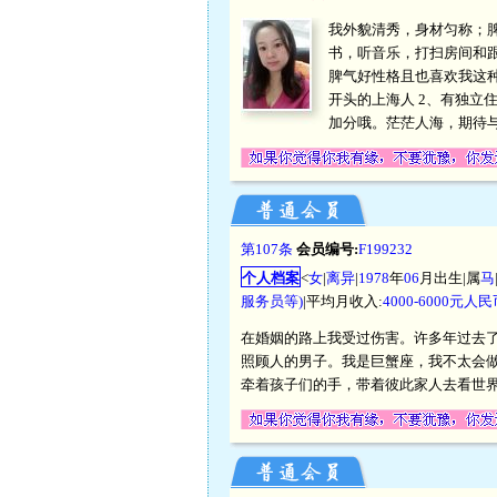
我外貌清秀，身材匀称；
书，听音乐，打扫房间和
脾气好性格且也喜欢我这种
开头的上海人 2、有独立住
加分哦。茫茫人海，期待
第107条
会员编号:
F199232
个人档案
<
女
|
离异
|
1978
年
06
月出生|属
马
服务员等)
|平均月收入:
4000-6000元人
在婚姻的路上我受过伤害。许多年过去
照顾人的男子。我是巨蟹座，我不太会
牵着孩子们的手，带着彼此家人去看世