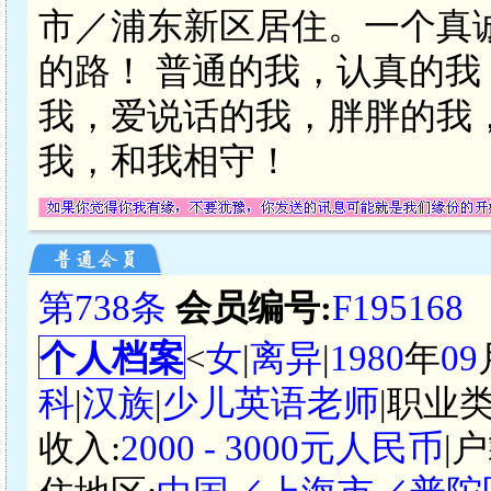
市／浦东新区居住。一个真
的路！ 普通的我，认真的
我，爱说话的我，胖胖的我
我，和我相守！
第738条
会员编号:
F195168
个人档案
<
女
|
离异
|
1980
年
09
科
|
汉族
|
少儿英语老师
|职业类
收入:
2000 - 3000元人民币
|