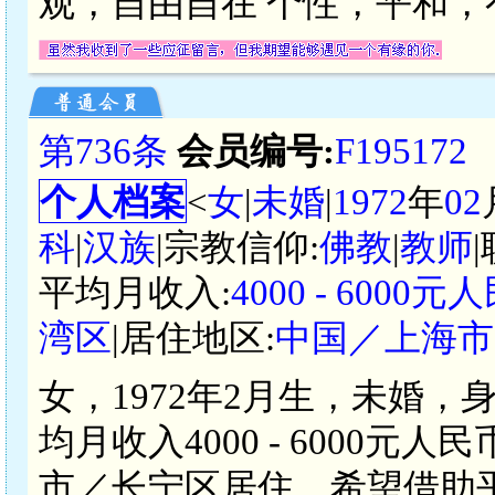
观，自由自在 个性，平和
第736条
会员编号:
F195172
个人档案
<
女
|
未婚
|
1972
年
02
科
|
汉族
|宗教信仰:
佛教
|
教师
平均月收入:
4000 - 6000元
湾区
|居住地区:
中国／上海市
女，1972年2月生，未婚，
均月收入4000 - 6000
市／长宁区居住。希望借助