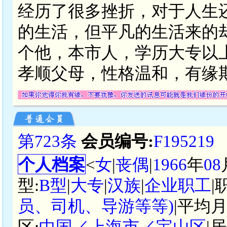
经历了很多挫折，对于人生
的生活，但平凡的生活来的
个他，本市人，学历大专以上
孝顺父母，性格温和，有缘
第723条
会员编号:
F195219
个人档案
<
女
|
丧偶
|
1966
年
08
型:
B型
|
大专
|
汉族
|
企业职工
|
员、司机、导游等等)
|平均月
区:
中国／上海市／宝山区
|