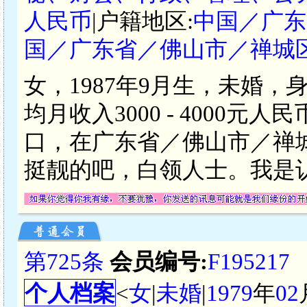
人民币
|户籍地区:
中国／广东
国／广东省／佛山市／禅城
女，1987年9月生，未婚，
均月收入3000 - 4000
口，在广东省／佛山市／禅
挺靓的吧，白领人士。我是
第725条
会员编号:
F195217
个人档案
<
女
|
未婚
|
1979
年
02