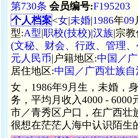
第730条
会员编号:
F195203
个人档案
<
女
|
未婚
|
1986
年
09
型:
A型
|
职校(技校)
|
汉族
|宗教
(文秘、财会、行政、管理、
元人民币
|户籍地区:
中国／广
居住地区:
中国／广西壮族自
女，1986年9月生，未婚，
务，平均月收入4000 - 6
市／青秀区户口，在广西壮
很想在茫茫人海中认识陌生