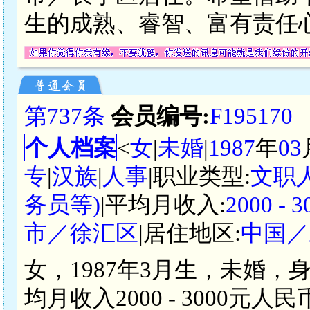
生的成熟、睿智、富有责任
第737条
会员编号:
F195170
个人档案
<
女
|
未婚
|
1987
年
03
专
|
汉族
|
人事
|职业类型:
文职
务员等)
|平均月收入:
2000 -
市／徐汇区
|居住地区:
中国／
女，1987年3月生，未婚，
均月收入2000 - 3000