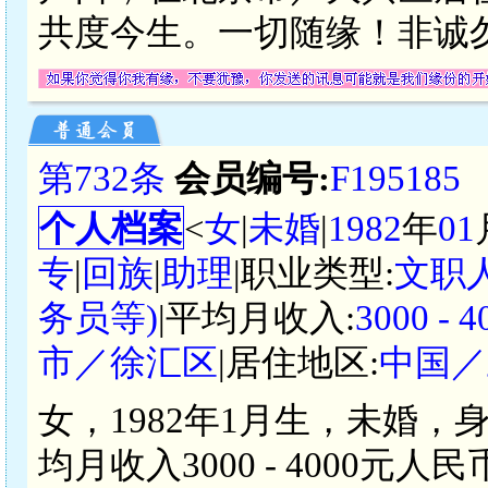
共度今生。一切随缘！非诚
第732条
会员编号:
F195185
个人档案
<
女
|
未婚
|
1982
年
01
专
|
回族
|
助理
|职业类型:
文职
务员等)
|平均月收入:
3000 -
市／徐汇区
|居住地区:
中国／
女，1982年1月生，未婚，
均月收入3000 - 4000