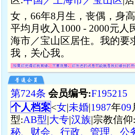
女，66年8月生，丧偶，身
平均月收入1000 - 200
海市／宝山区居住。我的要
我，关心我。
第724条
会员编号:
F195215
个人档案
<
女
|
未婚
|
1987
年
09
型:
AB型
|
大专
|
汉族
|宗教信仰
秘、财会、行政、管理、公务