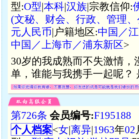
型:
O型
|
本科
|
汉族
|宗教信仰:
(文秘、财会、行政、管理、
元人民币
|户籍地区:
中国／江
中国／上海市／浦东新区
>
30岁的我成熟而不失激情
单，谁能与我携手一起呢？
第726条
会员编号:
F195188
个人档案
<
女
|
离异
|
1963
年
02