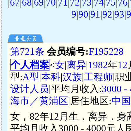
|
67
|
68
|
69
|
70
|
71
|
72
|
73
|
74
|
75
|
76
|
9
|
90
|
91
|
92
|
93
|
第721条
会员编号:
F195228
个人档案
<
女
|
离异
|
1982
年
12
型:
A型
|
本科
|
汉族
|
工程师
|职
设计人员
|平均月收入:
3000 
海市／黄浦区
|居住地区:
中国
女，82年12月生，离异，身
平均月收入3000 - 400