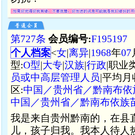
第727条
会员编号:
F195197
个人档案
<
女
|
离异
|
1968
年
07
型:
O型
|
大专
|
汉族
|
行政
|职业
员或中高层管理人员
|平均月
区:
中国／贵州省／黔南布依
中国／贵州省／黔南布依族
我是来自贵州黔南的，在县
儿，孩子归我。我本人待人