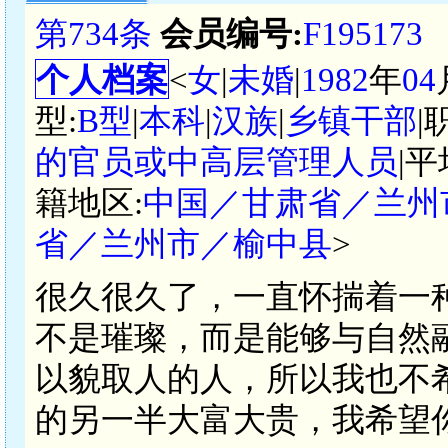
第734条
会员编号:
F195173
个人档案
<
女
|
未婚
|
1982
年
04
型:
B型
|
本科
|
汉族
|
乡镇干部
|
的官员或中高层管理人员
|
籍地区:
中国／甘肃省／兰州
省／兰州市／榆中县
>
很久很久了，一直怀揣着一
不是璀璨，而是能够与自然
以貌取人的人，所以我也不
的另一半大富大贵，我希