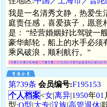
住地区:
中国／上海市／普陀
我是一名清秀文静，热爱生
庭责任感，喜爱孩子，愿意
是： “经营婚姻好比驾驶一
豪华邮轮，船上的水手必须
乘风破浪，顺利航行。”
第739条
会员编号:
F195153
个人档案
<
女
|
离异
|
1950
年
01
型:
O型
|
大专
|
汉族
|
高管退休
|