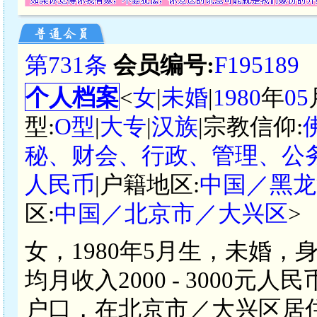
第731条
会员编号:
F195189
个人档案
<
女
|
未婚
|
1980
年
05
型:
O型
|
大专
|
汉族
|宗教信仰:
秘、财会、行政、管理、公务
人民币
|户籍地区:
中国／黑龙
区:
中国／北京市／大兴区
>
女，1980年5月生，未婚，
均月收入2000 - 3000
户口，在北京市／大兴区居