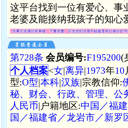
这平台找到一位有爱心、事
老婆及能接纳我孩子的知心
第728条
会员编号:
F195200
个人档案
<
女
|
离异
|
1973
年
10
型:
O型
|
本科
|
汉族
|宗教信仰:
秘、财会、行政、管理、公务
人民币
|户籍地区:
中国／福建
国／福建省／龙岩市／新罗