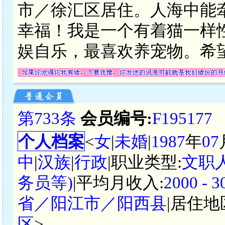
市／徐汇区居住。人海中能
幸福！我是一个有着猫一样
娱自乐，最喜欢养宠物。希
第733条
会员编号:
F195177
个人档案
<
女
|
未婚
|
1987
年
07
中
|
汉族
|
行政
|职业类型:
文职
务员等)
|平均月收入:
2000 -
省／阳江市／阳西县
|居住地
区
>