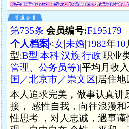
第735条
会员编号:
F195179
个人档案
<
女
|
未婚
|
1982
年
10
型:
B型
|
本科
|
汉族
|
行政
|职业
管理、公务员等)
|平均月收入
国／北京市／崇文区
|居住地
本人追求完美，做事认真讲
接， 感性自我，向往浪漫和
性思考 ，对人忠诚，遇事谨