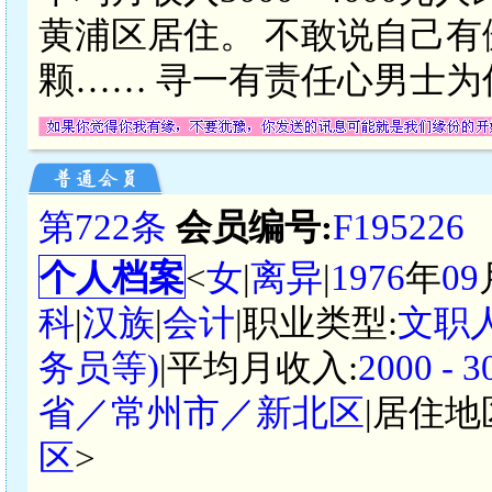
黄浦区居住。 不敢说自己
颗…… 寻一有责任心男士为
第722条
会员编号:
F195226
个人档案
<
女
|
离异
|
1976
年
09
科
|
汉族
|
会计
|职业类型:
文职
务员等)
|平均月收入:
2000 -
省／常州市／新北区
|居住地
区
>