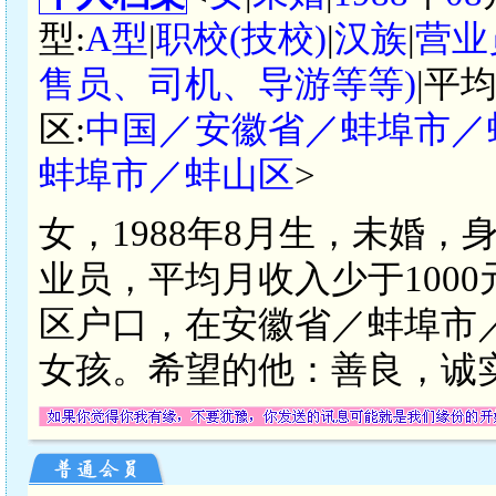
型:
A型
|
职校(技校)
|
汉族
|
营业
售员、司机、导游等等)
|平
区:
中国／安徽省／蚌埠市／
蚌埠市／蚌山区
>
女，1988年8月生，未婚，
业员，平均月收入少于100
区户口，在安徽省／蚌埠市
女孩。希望的他：善良，诚