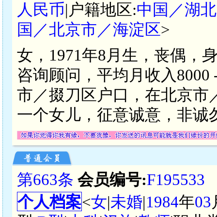
人民币
|户籍地区:
中国／湖北
国／北京市／海淀区
>
女，1971年8月生，丧偶，身
咨询顾问，平均月收入8000 
市／掇刀区户口，在北京市
一个女儿，征意诚意，非诚
第663条
会员编号:
F195533
个人档案
<
女
|
未婚
|
1984
年
03