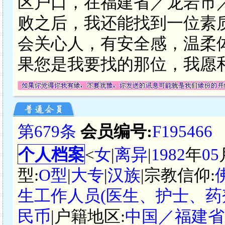
区户口，在福建省／龙岩市
败之后，我还能找到一位素
会关心人，有安全感，温柔体
果您是我要找的那位，我愿
第679条
会员编号:
F195466
个人档案
<
女
|
离异
|
1982
年
05
型:
O型
|
大专
|
汉族
|宗教信仰:
生工作人员(医生、护士、药
民币
|户籍地区:
中国／福建省