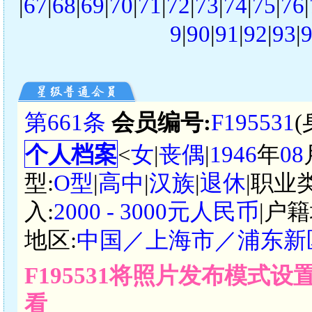
|
67
|
68
|
69
|
70
|
71
|
72
|
73
|
74
|
75
|
76
|
9
|
90
|
91
|
92
|
93
|
第661条
会员编号:
F195531
个人档案
<
女
|
丧偶
|
1946
年
08
型:
O型
|
高中
|
汉族
|
退休
|职业
入:
2000 - 3000元人民币
|户籍
地区:
中国／上海市／浦东新
F195531将照片发布模式
看