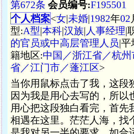
第672条
会员编号:
F195501
个人档案
<
女
|
未婚
|
1982
年
02
型:
A型
|
本科
|
汉族
|
人事经理
|
的官员或中高层管理人员
|
籍地区:
中国／浙江省／杭州
省／江门市／蓬江区
>
当你用鼠标点击了我，这段
因为我是用心去写的，所以
用心把这段独白看完，首先
相遇在这里。茫茫人海，找
是我对另一半的要求，如合