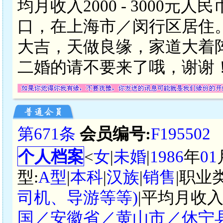
均月收入2000 - 3000
口，在上海市／闵行区居住
大吉，天做良缘，家道大着
二婚的请不要来了哦，谢谢
第671条
会员编号:
F195502
个人档案
<
女
|
未婚
|
1986
年
01
型:
A型
|
本科
|
汉族
|
销售
|职业
司机、导游等等)
|平均月收入
国／安徽省／黄山市／休宁