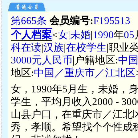
第665条
会员编号:
F195513
个人档案
<
女
|
未婚
|
1990
年
05
科在读
|
汉族
|
在校学生
|职业类
3000元人民币
|户籍地区:
中
地区:
中国／重庆市／江北区
女，1990年5月生，未婚，
学生，平均月收入2000 - 
山县户口，在重庆市／江北
秀，孝顺。希望找个个性成