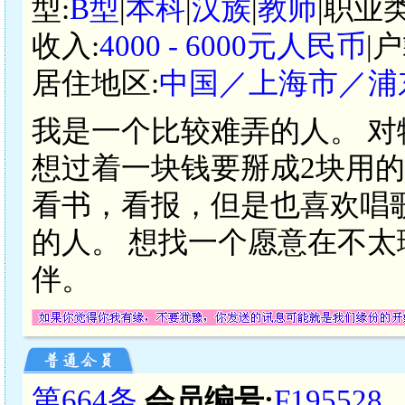
型:
B型
|
本科
|
汉族
|
教师
|职业
收入:
4000 - 6000元人民币
|
居住地区:
中国／上海市／浦
我是一个比较难弄的人。 
想过着一块钱要掰成2块用的
看书，看报，但是也喜欢唱
的人。 想找一个愿意在不
伴。
第664条
会员编号:
F195528