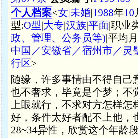
个人档案
<
女
|
未婚
|
1988
年
10
型:
O型
|
大专
|
汉族
|
平面
|职业
政、管理、公务员等)
|平均月
中国／安徽省／宿州市／灵
行区
>
随缘，许多事情由不得自己
也不奢求，毕竟是个梦；不
上眼就行，不求对方怎样怎
好，条件太好者配不上他，
28~34异性，欣赏这个年龄