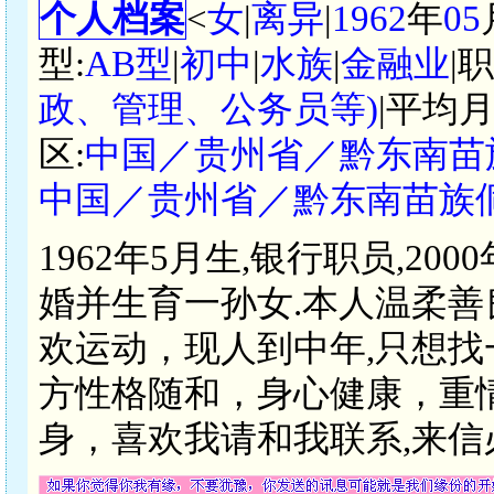
个人档案
<
女
|
离异
|
1962
年
05
型:
AB型
|
初中
|
水族
|
金融业
|
政、管理、公务员等)
|平均月
区:
中国／贵州省／黔东南苗
中国／贵州省／黔东南苗族
1962年5月生,银行职员,2
婚并生育一孙女.本人温柔善
欢运动，现人到中年,只想
方性格随和，身心健康，重
身，喜欢我请和我联系,来信必