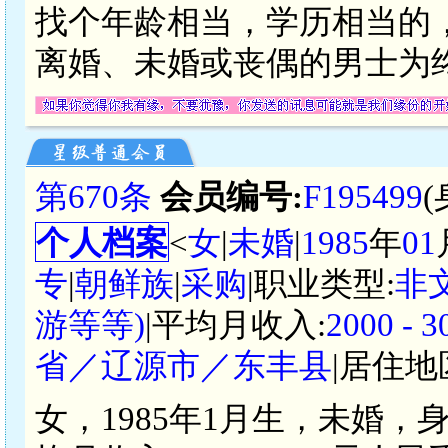
找个年龄相当，学历相当的
离婚、未婚或丧偶的男士为
第670条
会员编号:
F195499
个人档案
<
女
|
未婚
|
1985
年
01
专
|
朝鲜族
|
采购
|职业类型:
非
游等等)
|平均月收入:
2000 -
省／辽源市／东丰县
|居住地
女，1985年1月生，未婚，