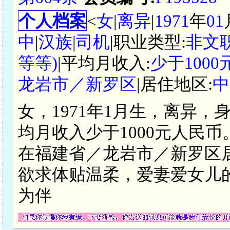
个人档案
<
女
|
离异
|
1971
年
01
中
|
汉族
|
司机
|职业类型:
非文
等等)
|平均月收入:
少于100
龙岩市／新罗区
|居住地区:
中
女，1971年1月生，离异，
均月收入少于1000元人民
在福建省／龙岩市／新罗区
欲求体贴温柔，爱妻爱女儿的
为伴