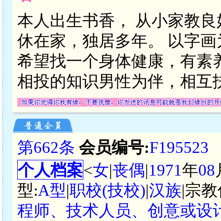
本人出生书香， 从小家教
休在家，独居多年。 以字
希望找一个身体健康，有素
相投的知识男性为伴，相互
第662条
会员编号:
F195523
个人档案
<
女
|
丧偶
|
1971
年
08
型:
A型
|
职校(技校)
|
汉族
|宗教
程师、技术人员、创意或设