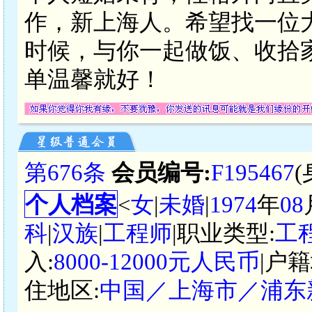
作，新上海人。希望找一位
时候，与你一起做饭、收拾
单温馨就好！
第676条
会员编号:
F195467
个人档案
<
女
|
未婚
|
1974
年
08
科
|
汉族
|
工程师
|职业类型:
工
入:
8000-12000元人民币
|户籍
住地区:
中国／上海市／浦东