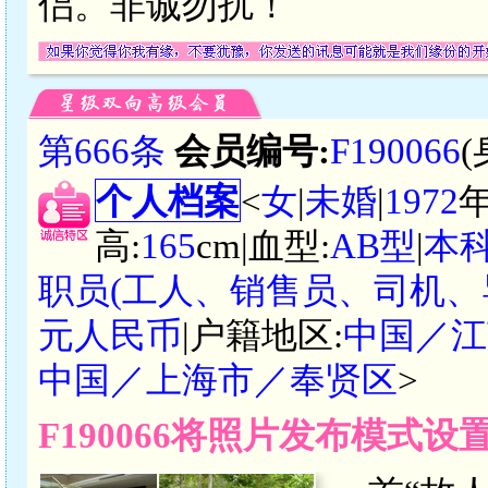
侣。非诚勿扰！
第666条
会员编号:
F190066
个人档案
<
女
|
未婚
|
1972
高:
165
cm|血型:
AB型
|
本
职员(工人、销售员、司机、
元人民币
|户籍地区:
中国／江
中国／上海市／奉贤区
>
F190066将照片发布模式