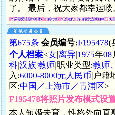
了。 最后，祝大家都幸运喽
第675条
会员编号:
F195478
个人档案
<
女
|
离异
|
1975
年
08
科
|
汉族
|
教师
|职业类型:
教师
入:
6000-8000元人民币
|户籍
区:
中国／上海市／青浦区
>
F195478将照片发布模式设
本人短婚未育，性格外向直