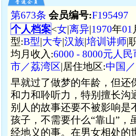
第673条
会员编号:
F195497
个人档案
<
女
|
离异
|
1970
年
01
型:
B型
|
大专
|
汉族
|
培训讲师
|
均月收入:
6000 - 8000元人
市／荔湾区
|居住地区:
中国／
早就过了做梦的年龄，但还
和力和聆听力，特别擅长沟通
别人的故事还要不被影响是
孩子，不需要什么“靠山”，
经地义的事。在男女相处的