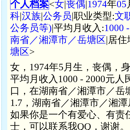
个人档案
<
女
|
丧偶
|
1974
年
05
科
|
汉族
|
公务员
|职业类型:
文
公务员等)
|平均月收入:
1000
南省／湘潭市／岳塘区
|居住
塘区
>
女，1974年5月生，丧偶，
平均月收入1000 - 200
口，在湖南省／湘潭市／岳塘
1.7，湖南省／湘潭市／湘
如果你是一个有爱心、有责
士，可以联系我QQ，谢谢。