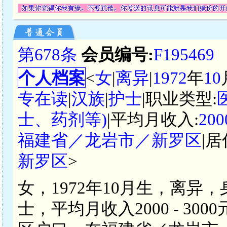
第678条
会员编号:
F195469
个人档案
<
女
|
离异
|
1972
年
10
专在读
|
汉族
|
护士
|职业类型:
士、药剂等)
|平均月收入:
20
福建省／龙岩市／新罗区
|居
新罗区
>
女，1972年10月生，离异
士，平均月收入2000 - 3