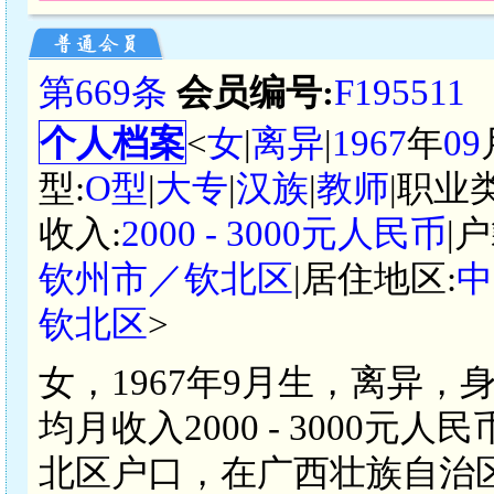
第669条
会员编号:
F195511
个人档案
<
女
|
离异
|
1967
年
09
型:
O型
|
大专
|
汉族
|
教师
|职业
收入:
2000 - 3000元人民币
|
钦州市／钦北区
|居住地区:
中
钦北区
>
女，1967年9月生，离异，
均月收入2000 - 3000
北区户口，在广西壮族自治