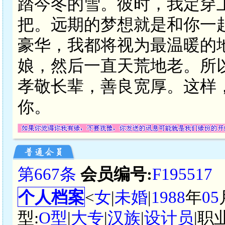
踏今冬的雪。彼时，我定穿
把。远期的梦想就是和你一
豪华，我都将视为最温暖的
娘，然后一直天荒地老。所
孝敬长辈，善良宽厚。这样
你。
第667条
会员编号:
F195517
个人档案
<
女
|
未婚
|
1988
年
05
型:
O型
|
大专
|
汉族
|
设计员
|职