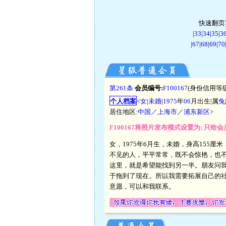
快速翻页>
|
33
|
34
|
35
|
3
|
67
|
68
|
69
|
70
第261条
会员编号:
F100167
(身份信用等级
个人档案
<
女
|
未婚
|
1975
年
06
月出生|属
兔
居住地区:
中国／上海市／浦东新区
>
F100167将照片发布模式设置为: 只
女，1975年6月生，未婚，身高155
不见的人，平平常常，既不会惊艳，也
这里，就是希望能找到另一半。朋友问我
于拖到了现在。所以我需要拓展自己的
意愿，可以和我联系。