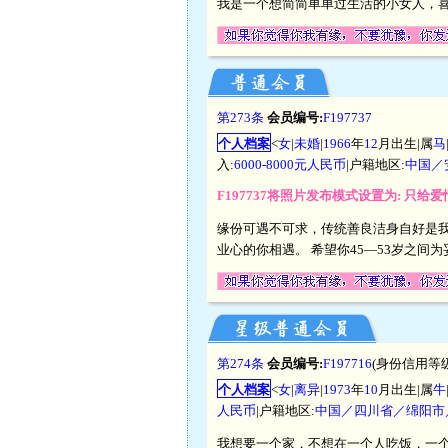
我是一个想简简单单过生活的小女人，
第273条
会员编号:
F197737
个人档案
<
女
|
未婚
|
1966
年
12
月出生|属
马
入:
6000-8000元人民币
|户籍地区:
中国／
F197737将照片发布模式设置为: 只给
缘份可遇不可求，传统善良洁身自好是
业心的你相遇。 希望你45—53岁之
第274条
会员编号:
F197716
(身份信用等级
个人档案
<
女
|
离异
|
1973
年
10
月出生|属
牛
人民币
|户籍地区:
中国／四川省／绵阳市
我想要一个家，不想在一个人吃饭，一