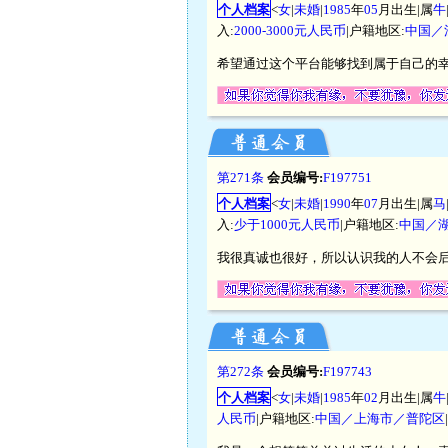
个人档案
<
女
|
未婚
|
1985
年
05
月出生|属
牛
入:
2000-3000元人民币
|户籍地区:
中国／
希望通过这个平台能够找到属于自己的
第271条
会员编号:
F197751
个人档案
<
女
|
未婚
|
1990
年
07
月出生|属
马
入:
少于1000元人民币
|户籍地区:
中国／
我很真诚也很好，所以认识我的人不会
第272条
会员编号:
F197743
个人档案
<
女
|
未婚
|
1985
年
02
月出生|属
牛
人民币
|户籍地区:
中国／上海市／普陀区