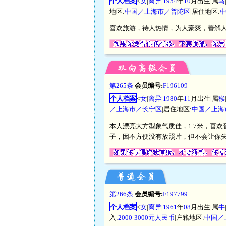
个人档案
<
女
|
离异
|
1954
年
10
月出生|属
马
地区:
中国／上海市／普陀区
|居住地区:
喜欢旅游，待人热情，为人豪爽，善解
第265条
会员编号:
F196109
个人档案
<
女
|
离异
|
1980
年
11
月出生|属
猴
／上海市／长宁区
|居住地区:
中国／上海
本人漂亮大方型象气质佳，1.7米，喜
子，因不方便没有放照片，但不会让你
第266条
会员编号:
F197799
个人档案
<
女
|
离异
|
1961
年
08
月出生|属
牛
入:
2000-3000元人民币
|户籍地区:
中国／