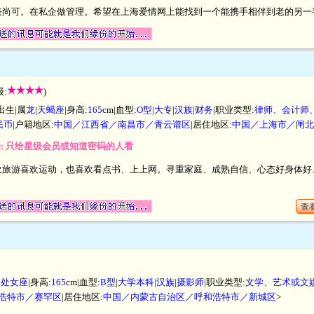
表尚可。在私企做管理。希望在上海爱情网上能找到一个能携手相伴到老的另一
:
)
出生|属
龙
|
天蝎座
|身高:
165
cm|血型:
O型
|
大专
|
汉族
|
财务
|职业类型:
律师、会计师
人民币
|户籍地区:
中国／江西省／南昌市／青云谱区
|居住地区:
中国／上海市／闸北
为: 只给星级会员或知道密码的人看
旅游喜欢运动，也喜欢看点书、上上网。寻重家庭、成熟自信、心态好身体好、
查看
|
处女座
|身高:
165
cm|血型:
B型
|
大学本科
|
汉族
|
摄影师
|职业类型:
文学、艺术或文
浩特市／赛罕区
|居住地区:
中国／内蒙古自治区／呼和浩特市／新城区
>