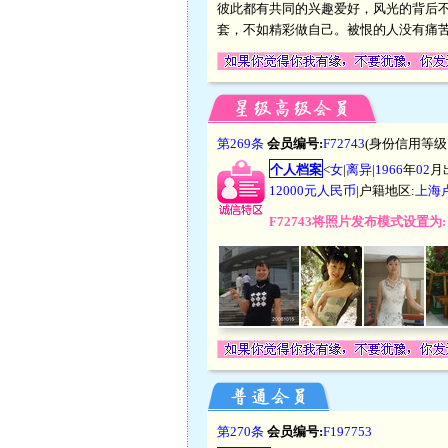
彼此都有共同的兴趣爱好，风光的背后
套，不如精彩做自己。被恨的人没有痛
第269条
会员编号:
F72743
(身份信用等级
个人档案
<
女
|
离异
|
1966
年
02
月
12000元人民币
|户籍地区:
上海
F72743将照片发布模式设置
第270条
会员编号:
F197753