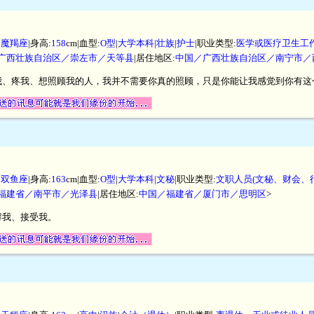
|
魔羯座
|身高:
158
cm|血型:
O型
|
大学本科
|
壮族
|
护士
|职业类型:
医学或医疗卫生工作
广西壮族自治区／崇左市／天等县
|居住地区:
中国／广西壮族自治区／南宁市／
我、疼我、想照顾我的人，我并不需要你真的照顾，只是你能让我感觉到你有这
|
双鱼座
|身高:
163
cm|血型:
O型
|
大学本科
|
文秘
|职业类型:
文职人员(文秘、财会、
福建省／南平市／光泽县
|居住地区:
中国／福建省／厦门市／思明区
>
解我、接受我。