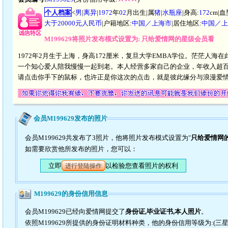
个人档案
<
男
|
离异
|
1972
年
02
月出生|属
猪
|
水瓶座
|身高:
172
cm|血
大于20000元人民币
|户籍地区:
中国／上海市
|居住地区:
中国／上
M199629将照片发布模式设置为: 只给爱情网的星级会员看
1972年2月生于上海，身高172厘米，复旦大学EMBA学位。茫茫
一个知心爱人陪我慢慢一起到老。本人经营多家自己的企业，年收入超
请点击你手下的鼠标，也许正是你这次的点击，就是彼此缘分与浪漫爱
会员M199629发布的照片
会员M199629共发布了3照片，他将照片发布模式设置为"
只给爱情网
如需要欣赏他所发布的照片，您可以：
立即
以检验您查看照片的权利
进行登陆操作
M199629的身份信用信息
会员M199629已经向爱情网提交了
身份证,毕业证书,本人照片
。
依照M199629所提供的身份证明材料种类，他的身份信用等级为:(三星