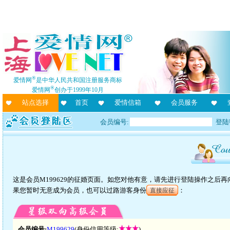
®
爱情网
是中华人民共和国注册服务商标
®
爱情网
创办于1999年10月
站点选择
首页
爱情信箱
会员服务
会员编号:
登陆
这是会员M199629的征婚页面。如您对他有意，请先进行登陆操作之后
果您暂时无意成为会员，也可以过路游客身份
：
直接应征
会员编号:
M199629
(身份信用等级:
)