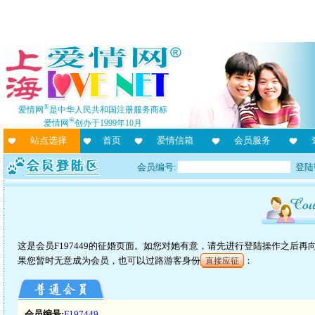
®
爱情网
是中华人民共和国注册服务商标
®
爱情网
创办于1999年10月
站点选择
首页
爱情信箱
会员服务
会员编号:
登陆
这是会员F197449的征婚页面。如您对她有意，请先进行登陆操作之后
果您暂时无意成为会员，也可以过路游客身份
：
直接应征
会员编号:
F197449