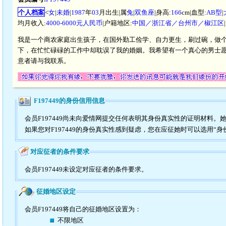
个人档案
<
女
|
未婚
|
1987
年
03
月出生|属
兔
|
双鱼座
|身高:
166
cm|血型:
AB型
|
均月收入:
4000-6000元人民币
|户籍地区:
中国／浙江省／台州市／椒江区
我是一个商农家庭出生孩子，在国外勤工俭学、自力更生，刷过碗，做
下，在忙忙碌碌的工作中却耽误了我的婚姻。我希望有一个真心的男士
意者请与我联系。
F197449的身份信用信息
会员F197449尚未向爱情网提交任何表明其身份真实性的证明材料。
如果您对F197449的身份真实性感到疑虑，您在应征她时可以选用“身
对应征者的条件要求
会员F197449未设定对应征者的条件要求。
征婚地区设定
会员F197449将自己的征婚地区设置为：
不限地区