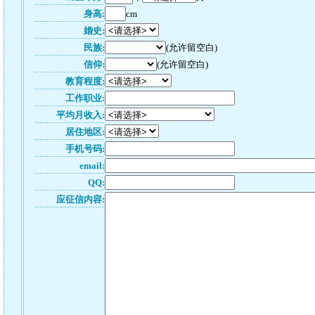
身高:
cm
婚史:
民族:
(允许留空白)
信仰:
(允许留空白)
教育程度:
工作职业:
平均月收入:
居住地区:
手机号码:
email:
QQ:
应征信内容: