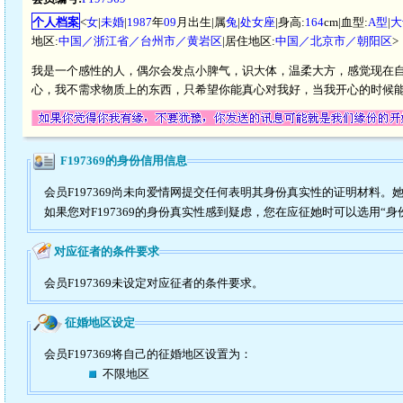
个人档案
<
女
|
未婚
|
1987
年
09
月出生|属
兔
|
处女座
|身高:
164
cm|血型:
A型
|
大
地区:
中国／浙江省／台州市／黄岩区
|居住地区:
中国／北京市／朝阳区
>
我是一个感性的人，偶尔会发点小脾气，识大体，温柔大方，感觉现在
心，我不需求物质上的东西，只希望你能真心对我好，当我开心的时候
F197369的身份信用信息
会员F197369尚未向爱情网提交任何表明其身份真实性的证明材料。
如果您对F197369的身份真实性感到疑虑，您在应征她时可以选用“身
对应征者的条件要求
会员F197369未设定对应征者的条件要求。
征婚地区设定
会员F197369将自己的征婚地区设置为：
不限地区