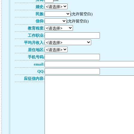
婚史:
民族:
(允许留空白)
信仰:
(允许留空白)
教育程度:
工作职业:
平均月收入:
居住地区:
手机号码:
email:
QQ:
应征信内容: