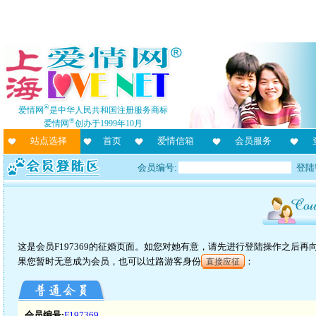
®
爱情网
是中华人民共和国注册服务商标
®
爱情网
创办于1999年10月
站点选择
首页
爱情信箱
会员服务
会员编号:
登陆
这是会员F197369的征婚页面。如您对她有意，请先进行登陆操作之后
果您暂时无意成为会员，也可以过路游客身份
：
直接应征
会员编号:
F197369