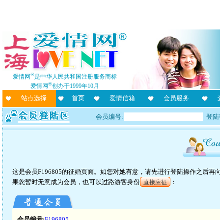
®
爱情网
是中华人民共和国注册服务商标
®
爱情网
创办于1999年10月
站点选择
首页
爱情信箱
会员服务
会员编号:
登陆
这是会员F196805的征婚页面。如您对她有意，请先进行登陆操作之后
果您暂时无意成为会员，也可以过路游客身份
：
直接应征
会员编号:
F196805