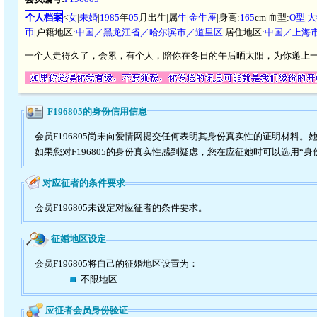
个人档案
<
女
|
未婚
|
1985
年
05
月出生|属
牛
|
金牛座
|身高:
165
cm|血型:
O型
|
大
币
|户籍地区:
中国／黑龙江省／哈尔滨市／道里区
|居住地区:
中国／上海
一个人走得久了，会累，有个人，陪你在冬日的午后晒太阳，为你递上
F196805的身份信用信息
会员F196805尚未向爱情网提交任何表明其身份真实性的证明材料。
如果您对F196805的身份真实性感到疑虑，您在应征她时可以选用“身
对应征者的条件要求
会员F196805未设定对应征者的条件要求。
征婚地区设定
会员F196805将自己的征婚地区设置为：
不限地区
应征者会员身份验证