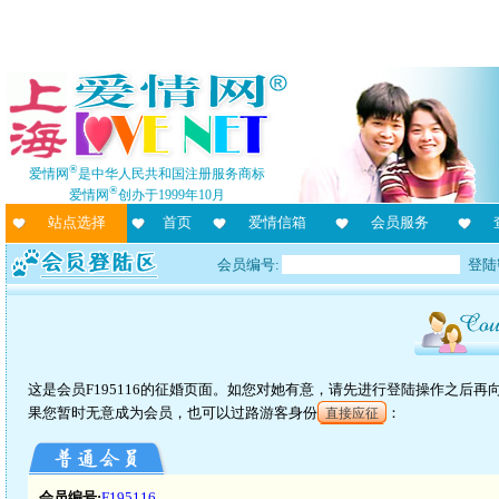
®
爱情网
是中华人民共和国注册服务商标
®
爱情网
创办于1999年10月
站点选择
首页
爱情信箱
会员服务
会员编号:
登陆
这是会员F195116的征婚页面。如您对她有意，请先进行登陆操作之后
果您暂时无意成为会员，也可以过路游客身份
：
直接应征
会员编号:
F195116