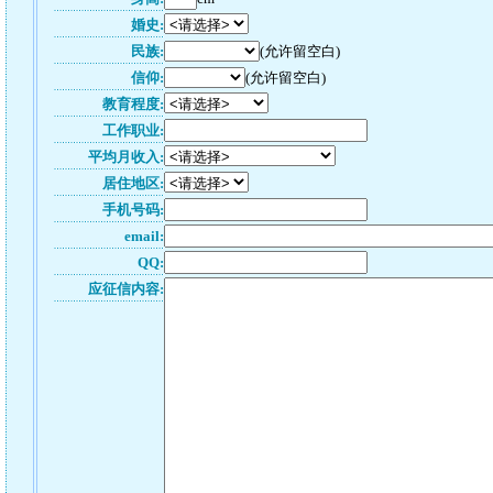
婚史:
民族:
(允许留空白)
信仰:
(允许留空白)
教育程度:
工作职业:
平均月收入:
居住地区:
手机号码:
email:
QQ:
应征信内容: