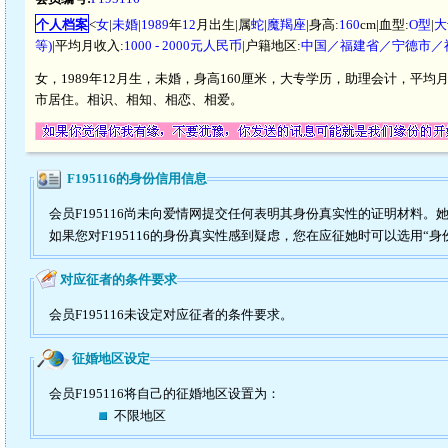
个人档案
<
女
|
未婚
|
1989
年
12
月出生|属
蛇
|
魔羯座
|身高:
160
cm|血型:
O型
|
大
等)
|平均月收入:
1000 - 2000元人民币
|户籍地区:
中国／福建省／宁德市／
女，1989年12月生，未婚，身高160厘米，大专学历，助理会计，平均月
市居住。相识、相知、相恋、相爱。
F195116的身份信用信息
会员F195116尚未向爱情网提交任何表明其身份真实性的证明材料。
如果您对F195116的身份真实性感到疑虑，您在应征她时可以选用“身
对应征者的条件要求
会员F195116未设定对应征者的条件要求。
征婚地区设定
会员F195116将自己的征婚地区设置为：
不限地区