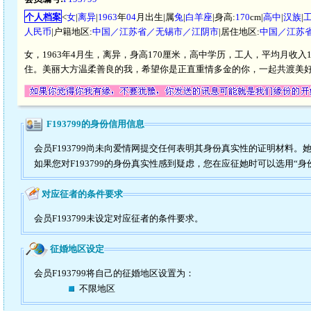
个人档案
<
女
|
离异
|
1963
年
04
月出生|属
兔
|
白羊座
|身高:
170
cm|
高中
|
汉族
|
人民币
|户籍地区:
中国／江苏省／无锡市／江阴市
|居住地区:
中国／江苏
女，1963年4月生，离异，身高170厘米，高中学历，工人，平均月收入1
住。美丽大方温柔善良的我，希望你是正直重情多金的你，一起共渡美
F193799的身份信用信息
会员F193799尚未向爱情网提交任何表明其身份真实性的证明材料。
如果您对F193799的身份真实性感到疑虑，您在应征她时可以选用“身
对应征者的条件要求
会员F193799未设定对应征者的条件要求。
征婚地区设定
会员F193799将自己的征婚地区设置为：
不限地区