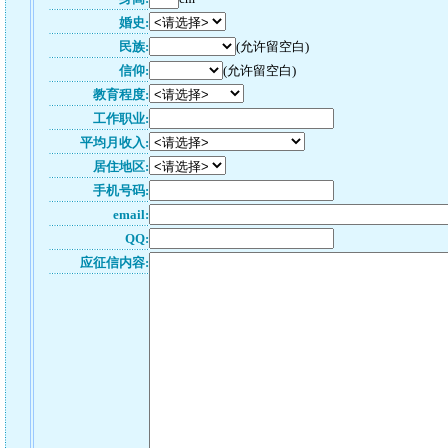
婚史:
民族:
(允许留空白)
信仰:
(允许留空白)
教育程度:
工作职业:
平均月收入:
居住地区:
手机号码:
email:
QQ:
应征信内容: