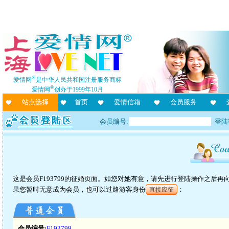
®
爱情网
是中华人民共和国注册服务商标
®
爱情网
创办于1999年10月
站点选择
首页
爱情信箱
会员服务
会员编号:
登陆
这是会员F193799的征婚页面。如您对她有意，请先进行登陆操作之后
果您暂时无意成为会员，也可以过路游客身份
：
直接应征
会员编号:
F193799