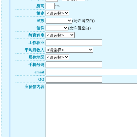
身高:
cm
婚史:
民族:
(允许留空白)
信仰:
(允许留空白)
教育程度:
工作职业:
平均月收入:
居住地区:
手机号码:
email:
QQ:
应征信内容: