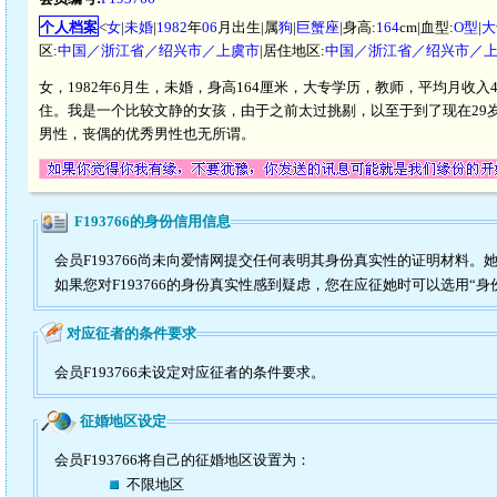
个人档案
<
女
|
未婚
|
1982
年
06
月出生|属
狗
|
巨蟹座
|身高:
164
cm|血型:
O型
|
大
区:
中国／浙江省／绍兴市／上虞市
|居住地区:
中国／浙江省／绍兴市／
女，1982年6月生，未婚，身高164厘米，大专学历，教师，平均月收入4
住。我是一个比较文静的女孩，由于之前太过挑剔，以至于到了现在29岁还
男性，丧偶的优秀男性也无所谓。
F193766的身份信用信息
会员F193766尚未向爱情网提交任何表明其身份真实性的证明材料。
如果您对F193766的身份真实性感到疑虑，您在应征她时可以选用“身
对应征者的条件要求
会员F193766未设定对应征者的条件要求。
征婚地区设定
会员F193766将自己的征婚地区设置为：
不限地区