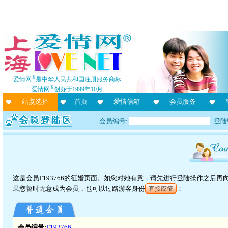
®
爱情网
是中华人民共和国注册服务商标
®
爱情网
创办于1999年10月
站点选择
首页
爱情信箱
会员服务
会员编号:
登陆
这是会员F193766的征婚页面。如您对她有意，请先进行登陆操作之后
果您暂时无意成为会员，也可以过路游客身份
：
直接应征
会员编号:
F193766