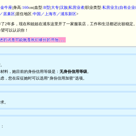
|
金牛座
|身高:
160
cm|血型:
B型
|
大专
|
汉族
|
私营业者
|职业类型:
私营业主(自有企业
／居巢区
|居住地区:
中国／上海市／浦东新区
>
作了2年多，现在和姐姐在浦东这里开了一家服装店，工作和生活都还比较稳定
希望可以认识你！
片
。
证明材料，她目前的身份信用等级是：
无身份信用等级
。
到疑虑，您在应征她时可以选用“身份信用加密”选项。
要求。
为：