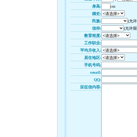
身高:
cm
婚史:
民族:
(允
信仰:
(允许留
教育程度:
工作职业:
平均月收入:
居住地区:
手机号码:
email:
QQ:
应征信内容: