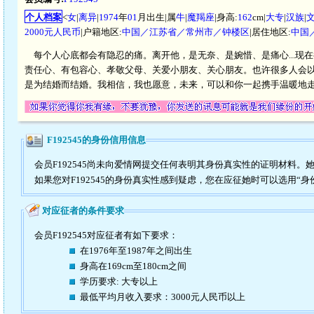
个人档案
<
女
|
离异
|
1974
年
01
月出生|属
牛
|
魔羯座
|身高:
162
cm|
大专
|
汉族
|
2000元人民币
|户籍地区:
中国／江苏省／常州市／钟楼区
|居住地区:
中国
每个人心底都会有隐忍的痛。离开他，是无奈、是婉惜、是痛心...现
责任心、有包容心、孝敬父母、关爱小朋友、关心朋友。也许很多人会
是为结婚而结婚。我相信，我也愿意，未来，可以和你一起携手温暖地
F192545的身份信用信息
会员F192545尚未向爱情网提交任何表明其身份真实性的证明材料。
如果您对F192545的身份真实性感到疑虑，您在应征她时可以选用“身
对应征者的条件要求
会员F192545对应征者有如下要求：
在1976年至1987年之间出生
身高在169cm至180cm之间
学历要求: 大专以上
最低平均月收入要求：3000元人民币以上