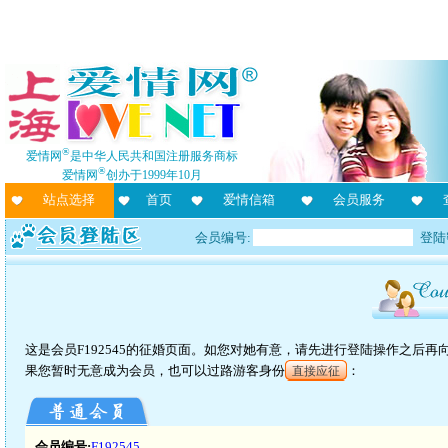
®
爱情网
是中华人民共和国注册服务商标
®
爱情网
创办于1999年10月
站点选择
首页
爱情信箱
会员服务
会员编号:
登陆
这是会员F192545的征婚页面。如您对她有意，请先进行登陆操作之后
果您暂时无意成为会员，也可以过路游客身份
：
直接应征
会员编号:
F192545