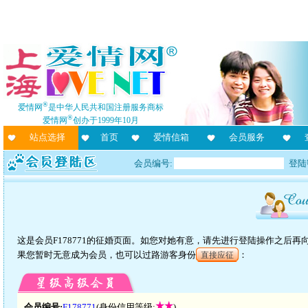
®
爱情网
是中华人民共和国注册服务商标
®
爱情网
创办于1999年10月
站点选择
首页
爱情信箱
会员服务
会员编号:
登陆
这是会员F178771的征婚页面。如您对她有意，请先进行登陆操作之后
果您暂时无意成为会员，也可以过路游客身份
：
直接应征
会员编号:
F178771
(身份信用等级:
)