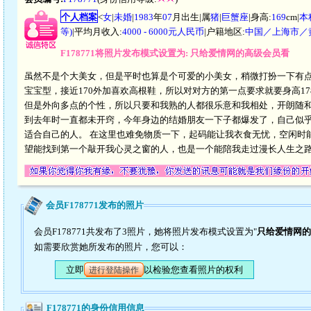
个人档案
<
女
|
未婚
|
1983
年
07
月出生|属
猪
|
巨蟹座
|身高:
169
cm|
本
等)
|平均月收入:
4000 - 6000元人民币
|户籍地区:
中国／上海市／
F178771将照片发布模式设置为: 只给爱情网的高级会员看
虽然不是个大美女，但是平时也算是个可爱的小美女，稍微打扮一下有
宝宝型，接近170外加喜欢高根鞋，所以对对方的第一点要求就要身高1
但是外向多点的个性，所以只要和我熟的人都很乐意和我相处，开朗随和
到去年时一直都未开窍，今年身边的结婚朋友一下子都爆发了，自己似
适合自己的人。 在这里也难免物质一下，起码能让我衣食无忧，空闲时
望能找到第一个敲开我心灵之窗的人，也是一个能陪我走过漫长人生之
会员F178771发布的照片
会员F178771共发布了3照片，她将照片发布模式设置为"
只给爱情网的
如需要欣赏她所发布的照片，您可以：
立即
以检验您查看照片的权利
进行登陆操作
F178771的身份信用信息