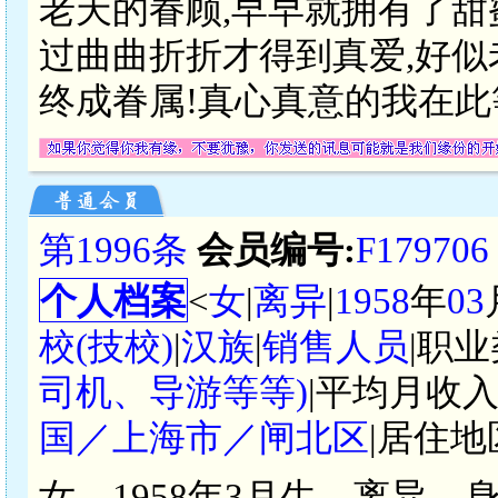
老天的眷顾,早早就拥有了甜
过曲曲折折才得到真爱,好似
终成眷属!真心真意的我在
第1996条
会员编号:
F179706
个人档案
<
女
|
离异
|
1958
年
03
校(技校)
|
汉族
|
销售人员
|职业
司机、导游等等)
|平均月收入
国／上海市／闸北区
|居住地
女，1958年3月生，离异，