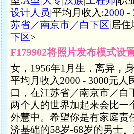
型:
A型
|
大专
|
汉族
|
工程师
|职
设计人员
|平均月收入:
2000 
苏省／南京市／白下区
|居住
下区
>
F179902将照片发布模式设
女，1956年1月生，离异，
平均月收入2000 - 300
口，在江苏省／南京市／白
两个人的世界加起来会比一
外慧中。希望你是有家庭责
济基础的58岁-68岁的男士