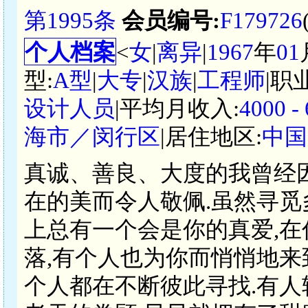
第1995条
会员编号:
F179726
个人档案
<
女
|
离异
|
1967
年
01
型:
A型
|
大专
|
汉族
|
工程师
|职
设计人员
|平均月收入:
4000 
海市／闵行区
|居住地区:
中国
真诚、善良、大度的我曾经
在的美而令人敬佩.虽然寻觅
上总有一个会是你的真爱,在
落,有个人也为你而悄悄地来
个人都在不断彼此寻找.有人