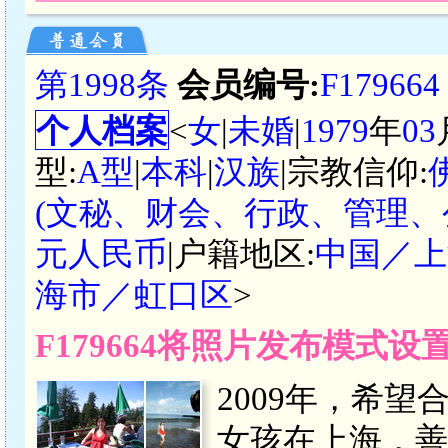
第1998条
会员编号:
F179664
个人档案
<
女
|
未婚
|
1979
年
03
型:
A型
|
本科
|
汉族
|宗教信仰:
(文秘、财会、行政、管理、
元人民币
|户籍地区:
中国／上
海市／虹口区
>
F179664将照片发布模式
2009年，希
女孩在上海，善