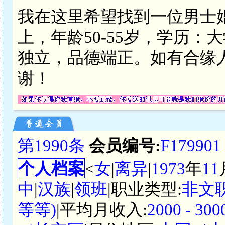
我在这里希望找到一位男士婚
上，年龄50-55岁，学历
独立，品德端正。如有合缘
谢！
第1990条
会员编号:
F179901
个人档案
<
女
|
离异
|
1973
年
11
中
|
汉族
|
领班
|职业类型:
非文
等等)
|平均月收入:
2000 - 