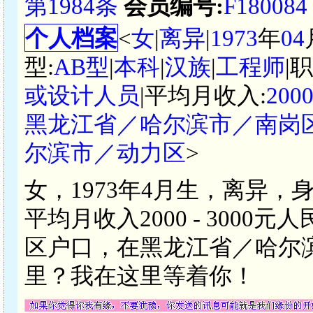
第1984条
会员编号:
F180084
个人档案
<
女
|
离异
|
1973
年
04
型:
AB型
|
本科
|
汉族
|
工程师
|
或设计人员
|平均月收入:
200
黑龙江省／哈尔滨市／南岗
尔滨市／动力区
>
女，1973年4月生，离异，
平均月收入2000 - 300
区户口，在黑龙江省／哈尔
里？我在这里等着你！