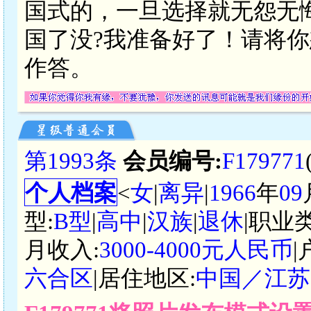
国式的，一旦选择就无怨无
国了没?我准备好了！请将
作答。
第1993条
会员编号:
F179771
个人档案
<
女
|
离异
|
1966
年
09
型:
B型
|
高中
|
汉族
|
退休
|职业
月收入:
3000-4000元人民币
|
六合区
|居住地区:
中国／江苏