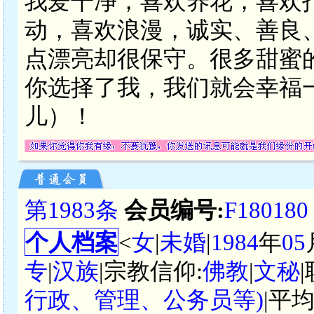
我爱干净，喜欢养花，喜欢
动，喜欢浪漫，诚实、善良
点漂亮却很保守。很多甜蜜
你选择了我，我们就会幸福
儿）！
第1983条
会员编号:
F180180
个人档案
<
女
|
未婚
|
1984
年
05
专
|
汉族
|宗教信仰:
佛教
|
文秘
行政、管理、公务员等)
|平