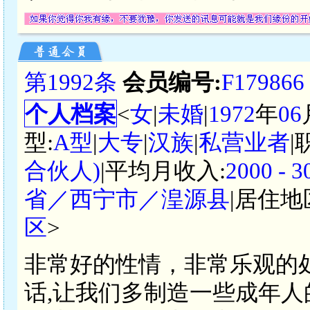
第1992条
会员编号:
F179866
个人档案
<
女
|
未婚
|
1972
年
06
型:
A型
|
大专
|
汉族
|
私营业者
|
合伙人)
|平均月收入:
2000 -
省／西宁市／湟源县
|居住地
区
>
非常好的性情，非常乐观的
话,让我们多制造一些成年