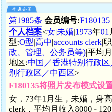
第1985条
会员编号:
F180135
个人档案
<
女
|
未婚
|
1973
年
01
型:
O型
|
高中
|
accounts clerk
|
政、管理、公务员等)
|平均月
地区:
中国／香港特别行政区
别行政区／中西区
>
F180135将照片发布模式
女，73年1月生，未婚，身高15
clerk，平均月收入8000 -