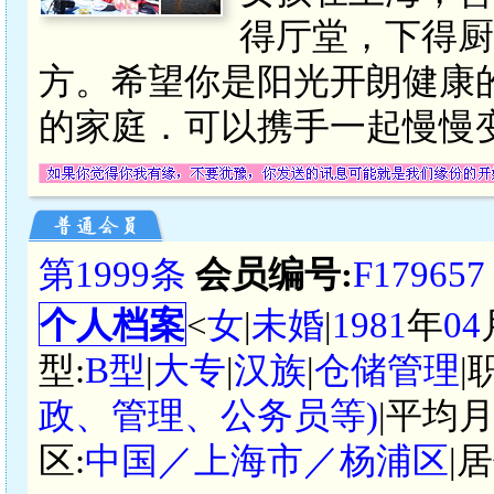
得厅堂，下得厨
方。希望你是阳光开朗健康
的家庭．可以携手一起慢慢
第1999条
会员编号:
F179657
个人档案
<
女
|
未婚
|
1981
年
04
型:
B型
|
大专
|
汉族
|
仓储管理
|
政、管理、公务员等)
|平均月
区:
中国／上海市／杨浦区
|