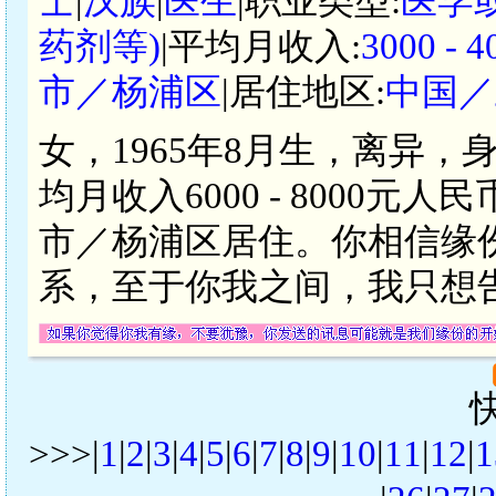
士
|
汉族
|
医生
|职业类型:
医学
药剂等)
|平均月收入:
3000 -
市／杨浦区
|居住地区:
中国／
女，1965年8月生，离异，
均月收入6000 - 8000
市／杨浦区居住。你相信缘
系，至于你我之间，我只想
>>>|
1
|
2
|
3
|
4
|
5
|
6
|
7
|
8
|
9
|
10
|
11
|
12
|
1