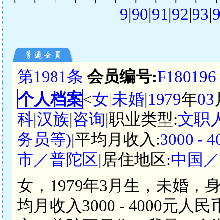
9
|
90
|
91
|
92
|
93
|
第1981条
会员编号:
F180196
个人档案
<
女
|
未婚
|
1979
年
03
科
|
汉族
|
咨询
|职业类型:
文职
务员等)
|平均月收入:
3000 -
市／普陀区
|居住地区:
中国／
女，1979年3月生，未婚，
均月收入3000 - 4000