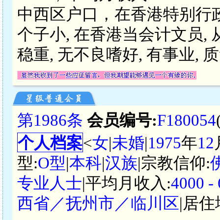
中西区户口，在香港特别行政
个子小, 在香港当会计文员, 
稳重, 无不良嗜好, 有事业, 
第1986条
会员编号:
F180054
个人档案
<
女
|
未婚
|
1975
年
12
型:
O型
|
本科
|
汉族
|宗教信仰:
专业人士
|平均月收入:
4000 
西省／抚州市／临川区
|居住