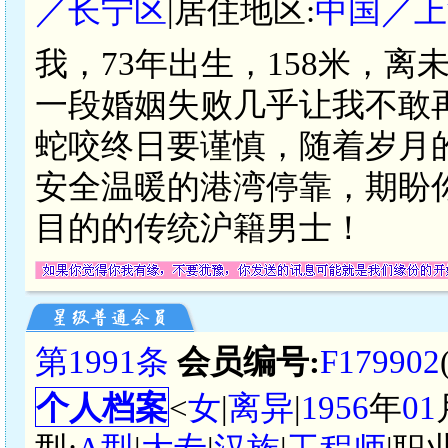
／长宁区
|居住地区:
中国／上
我，73年出生，158米，
一段婚姻失败几乎让我不敢
蛇咬终日要谨慎，随着岁月
安全温暖的港湾停靠，期盼
目的的传统沪籍男士！
第1991条
会员编号:
F179902
个人档案
<
女
|
离异
|
1956
年
01