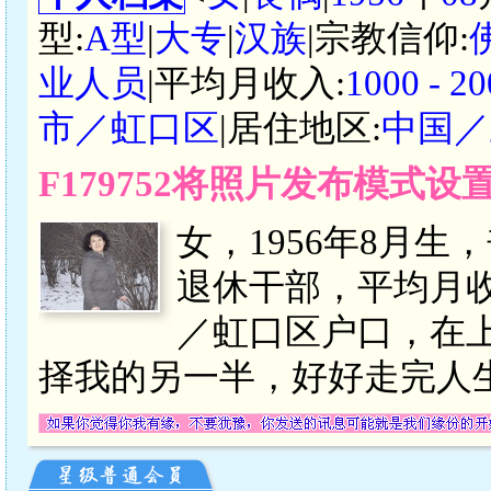
型:
A型
|
大专
|
汉族
|宗教信仰:
业人员
|平均月收入:
1000 -
市／虹口区
|居住地区:
中国／
F179752将照片发布模式
女，1956年8月生
退休干部，平均月收入
／虹口区户口，在
择我的另一半，好好走完人