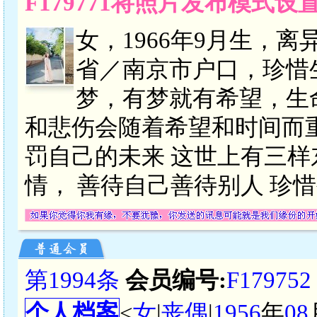
F179771将照片发布模式
女，1966年9月生，
省／南京市户口，珍惜
梦，有梦就有希望，生
和悲伤会随着希望和时间而
罚自己的未来 这世上有三样
情， 善待自己善待别人 珍
第1994条
会员编号:
F179752
个人档案
<
女
|
丧偶
|
1956
年
08