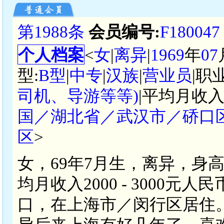
第1988条
会员编号:
F180047
个人档案
<
女
|
离异
|
1969
年
07
型:
B型
|
中专
|
汉族
|
营业员
|职
司机、导游等等)
|平均月收入
国／湖北省／武汉市／硚口
区
>
女，69年7月生，离异，身
均月收入2000 - 3000
口，在上海市／闵行区居住