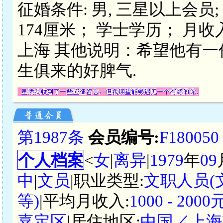
征婚条件: 男, 三星以上会员; 
174厘米； 学士学历； 月收入
上海 其他说明：希望他有一
生俱来的好脾气.
第1987条
会员编号:
F180050
个人档案
<
女
|
离异
|
1979
年
09
中
|
文员
|职业类型:
文职人员
等)
|平均月收入:
1000 - 20
嘉定区
|居住地区:
中国／上海