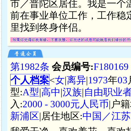
市／普陀区居住。我是一个
前在事业单位工作，工作稳
里找到终身伴侣。
第1982条
会员编号:
F180169
个人档案
<
女
|
离异
|
1973
年
03
型:
A型
|
高中
|
汉族
|
自由职业
入:
2000 - 3000元人民币
|户籍
新浦区
|居住地区:
中国／江苏