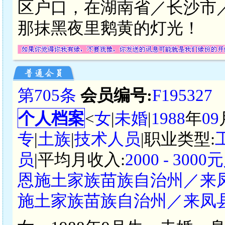
区户口，在湖南省／长沙市
那抹黑夜里鹅黄的灯光！
第705条
会员编号:
F195327
个人档案
<
女
|
未婚
|
1988
年
09
专
|
土族
|
技术人员
|职业类型:
员
|平均月收入:
2000 - 300
恩施土家族苗族自治州／来
施土家族苗族自治州／来凤