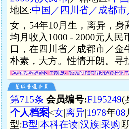
地区:
中国／四川省／成都市
女，54年10月生，离异，身
均月收入1000 - 2000
口，在四川省／成都市／金
朴素，大方。性情开朗。寻找
第715条
会员编号:
F195249
个人档案
<
女
|
离异
|
1978
年
08
型:
B型
|
本科在读
|
汉族
|
采购
|