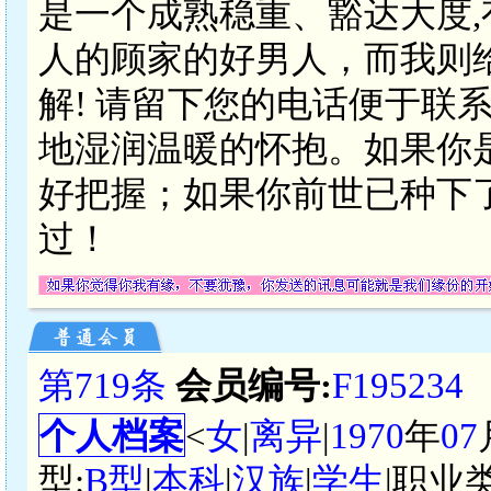
是一个成熟稳重、豁达大度
人的顾家的好男人，而我则
解! 请留下您的电话便于联
地湿润温暖的怀抱。如果你
好把握；如果你前世已种下
过！
第719条
会员编号:
F195234
个人档案
<
女
|
离异
|
1970
年
07
型:
B型
|
本科
|
汉族
|
学生
|职业