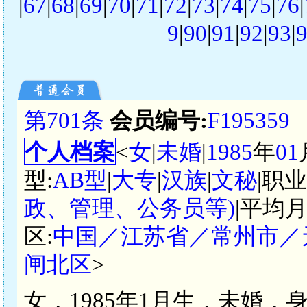
|
67
|
68
|
69
|
70
|
71
|
72
|
73
|
74
|
75
|
76
|
9
|
90
|
91
|
92
|
93
|
第701条
会员编号:
F195359
个人档案
<
女
|
未婚
|
1985
年
01
型:
AB型
|
大专
|
汉族
|
文秘
|职
政、管理、公务员等)
|平均月
区:
中国／江苏省／常州市／
闸北区
>
女，1985年1月生，未婚，