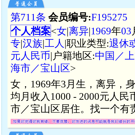
第711条
会员编号:
F195275
个人档案
<
女
|
离异
|
1969
年
03
专
|
汉族
|
工人
|职业类型:
退休
元人民币
|户籍地区:
中国／上
海市／宝山区
>
女，1969年3月生，离异，
均月收入1000 - 2000
市／宝山区居住。找一个有