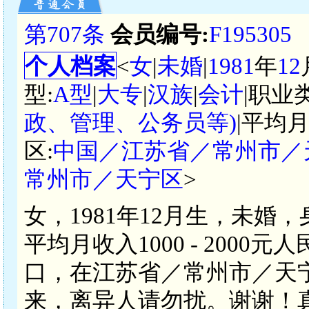
第707条
会员编号:
F195305
个人档案
<
女
|
未婚
|
1981
年
12
型:
A型
|
大专
|
汉族
|
会计
|职业
政、管理、公务员等)
|平均月
区:
中国／江苏省／常州市／
常州市／天宁区
>
女，1981年12月生，未婚
平均月收入1000 - 200
口，在江苏省／常州市／天
来，离异人请勿扰。谢谢！