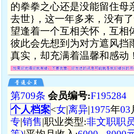
的拳拳之心还是没能留住母
去世}，这一年多来，没有
望逢着一个互相关怀，互相
彼此会先想到为对方遮风挡
真实，却充满着温馨和感动
第709条
会员编号:
F195284
个人档案
<
女
|
离异
|
1975
年
03
专
|
销售
|职业类型:
非文职职
等)
|平均月收入:
6000 - 80