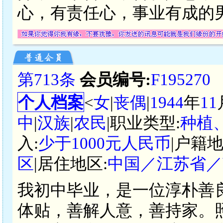
心，有责任心，事业有成的
第713条
会员编号:
F195270
个人档案
<
女
|
丧偶
|
1944
年
11
中
|
汉族
|
农民
|职业类型:
种植
入:
少于1000元人民币
|户籍地
区
|居住地区:
中国／江苏省／
我初中毕业，是一位淳朴善
体贴，善解人意，善持家。