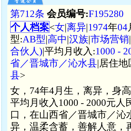
第712条
会员编号:
F195280
个人档案
<
女
|
离异
|
1974
年
04
型:
AB型
|
高中
|
汉族
|
市场营销
合伙人)
|平均月收入:
1000 -
省／晋城市／沁水县
|居住地
县
>
女，74年4月生，离异，身
平均月收入1000 - 200
口，在山西省／晋城市／沁水县
异，温柔含蓄，善解人意，