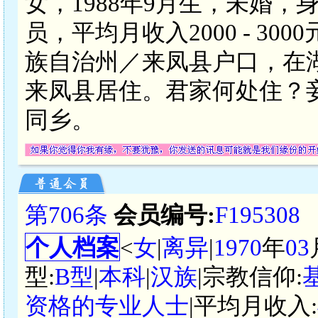
女，1988年9月生，未婚，
员，平均月收入2000 - 3
族自治州／来凤县户口，在
来凤县居住。君家何处住？
同乡。
第706条
会员编号:
F195308
个人档案
<
女
|
离异
|
1970
年
03
型:
B型
|
本科
|
汉族
|宗教信仰:
资格的专业人士
|平均月收入: