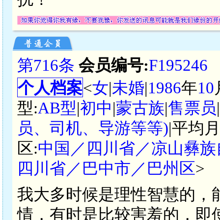
第716条
会员编号:
F195246
个人档案
<
女
|
未婚
|
1986
年
10
型:
AB型
|
初中
|
蒙古族
|
售票员
员、司机、导游等等)
|平均月
区:
中国／四川省／凉山彝族
四川省／巴中市／巴州区
>
我大多时候是理性智慧的，
情，有时是比较害羞的，即