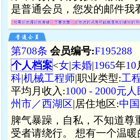
是普通会员，您发的邮件我
第708条
会员编号:
F195288
个人档案
<
女
|
未婚
|
1965
年
10
科
|
机械工程师
|职业类型:
工
平均月收入:
1000 - 2000元
州市／西湖区
|居住地区:
中国
脾气暴躁，自私，不知道尊
受者请绕行。 想有一个温