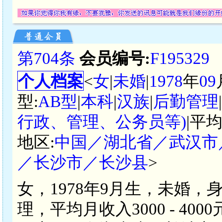
第704条
会员编号:
F195329
个人档案
<
女
|
未婚
|
1978
年
09
型:
AB型
|
本科
|
汉族
|
后勤管理
行政、管理、公务员等)
|平
地区:
中国／湖北省／武汉市
／长沙市／长沙县
>
女，1978年9月生，未婚，
理，平均月收入3000 - 4