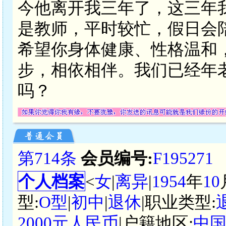
今他离开我三年了，这三年
是教师，平时较忙，假日会
希望你身体健康、性格温和
步，相依相伴。我们已经年
吗？
第714条
会员编号:
F195271
个人档案
<
女
|
离异
|
1954
年
10
型:
O型
|
初中
|
退休
|职业类型:
2000元人民币
|户籍地区:
中