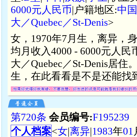
6000元人民币
|户籍地区:
中
大／Quebec／St-Denis
>
女，1970年7月生，离异，
均月收入4000 - 6000
大／Quebec／St-Den
生，在此看看是不是还能找
第720条
会员编号:
F195239
个人档案
<
女
|
离异
|
1983
年
01