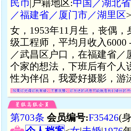
民币
|户籍地区:
中国／湖北省
／福建省／厦门市／湖里区
女，1953年11月生，丧偶
级工程师，平均月收入6000 
／武昌区户口，在福建省／
个家的想法，下班后有个人
性为伴侣，我爱好摄影，游
第703条
会员编号:
F35426
(
个人档案
<
女
|
未婚
|
1976