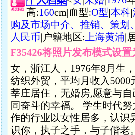
高:
160
cm|血型:
O型
|
本科
|
购及市场中介、推销、策划
人民币
|户籍地区:
上海黄浦
|
F35426将照片发布模式设
女，浙江人，1976年8月生
纺织外贸，平均月收入500
莘庄居住，无婚房,愿意与
同奋斗的幸福。 学生时代
作的行业以女性居多，认识
识你，执子之手，与子偕老