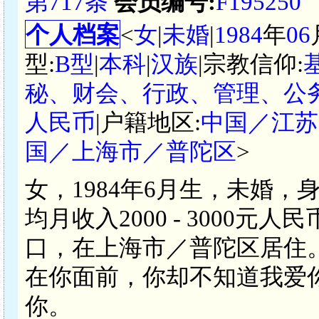
第717条
会员编号:
F195250
个人档案
<
女
|
未婚
|
1984
年
06
型:
B型
|
本科
|
汉族
|宗教信仰:
秘、财会、行政、管理、公务
人民币
|户籍地区:
中国／江苏
国／上海市／普陀区
>
女，1984年6月生，未婚，
均月收入2000 - 3000
口，在上海市／普陀区居住
在你面前，你却不知道我爱
你。