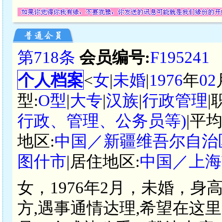
第718条
会员编号:
F195241
个人档案
<
女
|
未婚
|
1976
年
02
型:
O型
|
大专
|
汉族
|
行政管理
|
行政、管理、公务员等)
|平
地区:
中国／新疆维吾尔自治
图什市
|居住地区:
中国／上海
女，1976年2月，未婚，身
方,遇事通情达理,希望在这